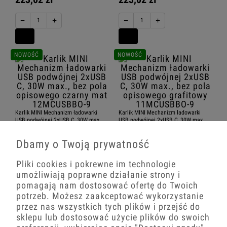
−
+
−
+
NOWOŚĆ
NOWOŚĆ
Karlik MINI Mechanizm ładowarki
Karlik MINI Mechanizm ładowarki
USB podwójnej 2xUSB C, 30W max.,
USB podwójnej 2xUSB C, 30W max.,
bez pola opisowego czarny mat
bez pola opisowego grafitowy
12MCUSBBO-9
11MCUSBBO-9
Dbamy o Twoją prywatność
223,02 zł
223,02 zł
Pliki cookies i pokrewne im technologie
umożliwiają poprawne działanie strony i
−
+
−
+
pomagają nam dostosować ofertę do Twoich
potrzeb. Możesz zaakceptować wykorzystanie
przez nas wszystkich tych plików i przejść do
NOWOŚĆ
NOWOŚĆ
sklepu lub dostosować użycie plików do swoich