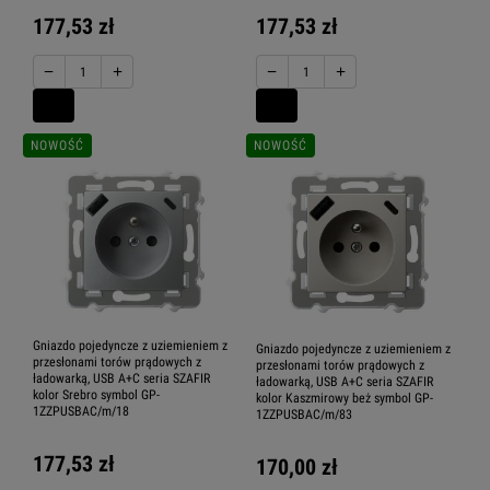
177,53 zł
177,53 zł
−
+
−
+
NOWOŚĆ
NOWOŚĆ
Gniazdo pojedyncze z uziemieniem z
Gniazdo pojedyncze z uziemieniem z
przesłonami torów prądowych z
przesłonami torów prądowych z
ładowarką, USB A+C seria SZAFIR
ładowarką, USB A+C seria SZAFIR
kolor Srebro symbol GP-
kolor Kaszmirowy beż symbol GP-
1ZZPUSBAC/m/18
1ZZPUSBAC/m/83
177,53 zł
170,00 zł