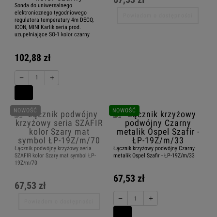
Sonda do uniwersalnego
elektronicznego tygodniowego
Powiadom o dostępności
regulatora temperatury 4m DECO,
ICON, MINI Karlik seria prod.
uzupełniające SO-1 kolor czarny
102,88 zł
−
+
NOWOŚĆ
NOWOŚĆ
Łącznik podwójny krzyżowy seria
Łącznik krzyżowy podwójny Czarny
SZAFIR kolor Szary mat symbol ŁP-
metalik Ospel Szafir - ŁP-19Z/m/33
19Z/m/70
67,53 zł
67,53 zł
−
+
Powiadom o dostępności