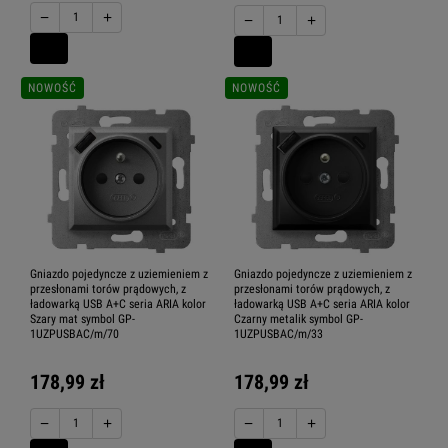
−
+
−
+
NOWOŚĆ
NOWOŚĆ
Gniazdo pojedyncze z uziemieniem z
Gniazdo pojedyncze z uziemieniem z
przesłonami torów prądowych, z
przesłonami torów prądowych, z
ładowarką USB A+C seria ARIA kolor
ładowarką USB A+C seria ARIA kolor
Szary mat symbol GP-
Czarny metalik symbol GP-
1UZPUSBAC/m/70
1UZPUSBAC/m/33
178,99 zł
178,99 zł
−
+
−
+