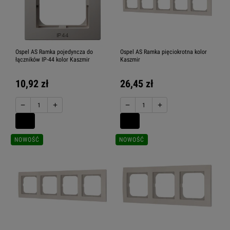
Ospel AS Ramka pojedyncza do
Ospel AS Ramka pięciokrotna kolor
łączników IP-44 kolor Kaszmir
Kaszmir
10,92 zł
26,45 zł
−
+
−
+
NOWOŚĆ
NOWOŚĆ