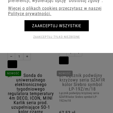
preferencji, wybierając opcję
"Dostosuj zgody"
.
Więcej o plikach cookies przeczytasz w naszej
Polityce prywatności.
Karlik MINI Mechanizm ładowarki
Karlik MINI Mechanizm ładowarki
ZAAKCEPTUJ WSZYSTKIE
USB podwójnej 2xUSB C, 30W max.,
USB podwójnej 2xUSB C, 30W max.,
bez pola opisowego srebrny metalik
bez pola opisowego biały MCUSBBO-9
7MCUSBBO-9
ZAAKCEPTUJ TYLKO NIEZBĘDNE
210,42 zł
223,02 zł
−
+
−
+
NOWOŚĆ
NOWOŚĆ
Łącznik podwójny krzyżowy seria
SZAFIR kolor Srebro symbol ŁP-
19Z/m/18
67,53 zł