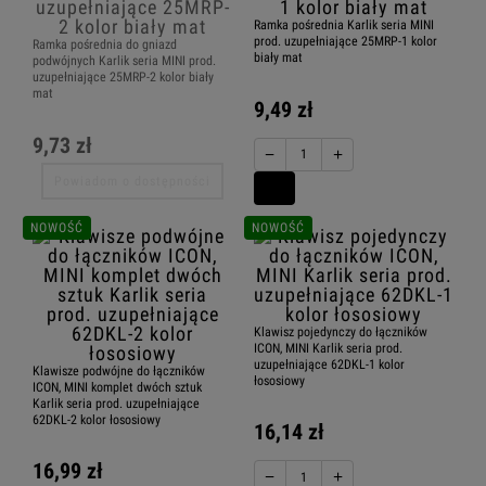
Ramka pośrednia Karlik seria MINI
prod. uzupełniające 25MRP-1 kolor
Ramka pośrednia do gniazd
biały mat
podwójnych Karlik seria MINI prod.
uzupełniające 25MRP-2 kolor biały
mat
9,49 zł
9,73 zł
−
+
Powiadom o dostępności
NOWOŚĆ
NOWOŚĆ
Klawisz pojedynczy do łączników
ICON, MINI Karlik seria prod.
uzupełniające 62DKL-1 kolor
Klawisze podwójne do łączników
łososiowy
ICON, MINI komplet dwóch sztuk
Karlik seria prod. uzupełniające
62DKL-2 kolor łososiowy
16,14 zł
16,99 zł
−
+