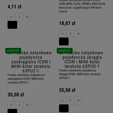
ICON, MINI, FLEXI, TREND, LOGO Karlik
4,11 zł
seria prod. uzupełniające KM kolor
czarny
−
+
18,07 zł
−
+
NOWOŚĆ
NOWOŚĆ
Puszka natynkowa pojedyncza
okrągła ICON i MINI kolor terakota
Puszka natynkowa pojedyncza
63PUO-1
zaokrąglona ICON i MINI kolor
terakota 63PUZ-1
35,50 zł
35,50 zł
−
+
−
+