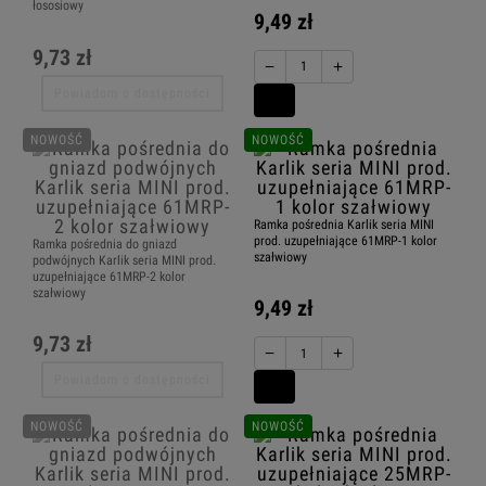
łososiowy
9,49 zł
9,73 zł
−
+
Powiadom o dostępności
NOWOŚĆ
NOWOŚĆ
Ramka pośrednia Karlik seria MINI
prod. uzupełniające 61MRP-1 kolor
Ramka pośrednia do gniazd
szałwiowy
podwójnych Karlik seria MINI prod.
uzupełniające 61MRP-2 kolor
szałwiowy
9,49 zł
9,73 zł
−
+
Powiadom o dostępności
NOWOŚĆ
NOWOŚĆ