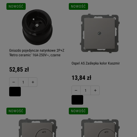
NOWOŚĆ
NOWOŚĆ
Gniazdo pojedyncze natynkowe 2P+Z
'Retro ceramic' 16A-250V~, czarne
Ospel AS Zaślepka kolor Kaszmir
52,85 zł
13,84 zł
−
+
−
+
NOWOŚĆ
NOWOŚĆ