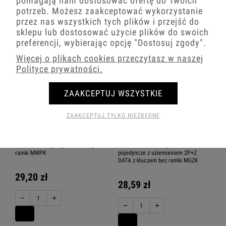
pomagają nam dostosować ofertę do Twoich
potrzeb. Możesz zaakceptować wykorzystanie
−
+
−
+
przez nas wszystkich tych plików i przejść do
sklepu lub dostosować użycie plików do swoich
preferencji, wybierając opcję
"Dostosuj zgody"
.
Więcej o plikach cookies przeczytasz w naszej
Polityce prywatności.
ZAAKCEPTUJ WSZYSTKIE
ZAAKCEPTUJ TYLKO NIEZBĘDNE
Karlik Mini biały Wypust kablowy bez
Karlik Mini czerwony Gniazdo
ramki MWPK
pojedyncze z uziemieniem 2P+Z
DATA z kluczem bez ramki MGZK
29,20 zł
28,59 zł
−
+
−
+