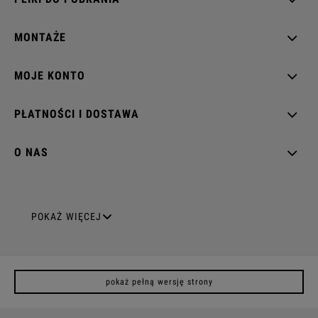
MONTAŻE
MOJE KONTO
PŁATNOŚCI I DOSTAWA
O NAS
GNIAZDA ELEKTRYCZNE
POKAŻ WIĘCEJ
Gniazda pojedyncze
pokaż pełną wersję strony
Gniazda podwójne z uziemieniem