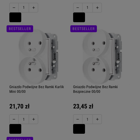
−
+
−
+
BESTSELLER
BESTSELLER
Gniazdo Podwójne Bez Ramki Karlik
Gniazdo Podwójne Bez Ramki
Mini 00/00
Bezpieczne 00/00
21,70 zł
23,45 zł
−
+
−
+