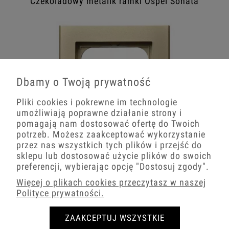
Czekoladowy metalik ramki Ospel Sonata
Dbamy o Twoją prywatność
Pliki cookies i pokrewne im technologie
umożliwiają poprawne działanie strony i
pomagają nam dostosować ofertę do Twoich
potrzeb. Możesz zaakceptować wykorzystanie
przez nas wszystkich tych plików i przejść do
sklepu lub dostosować użycie plików do swoich
Szampański złoty ramki Ospel Sonata
preferencji, wybierając opcję
"Dostosuj zgody"
.
Więcej o plikach cookies przeczytasz w naszej
Polityce prywatności.
ZAAKCEPTUJ WSZYSTKIE