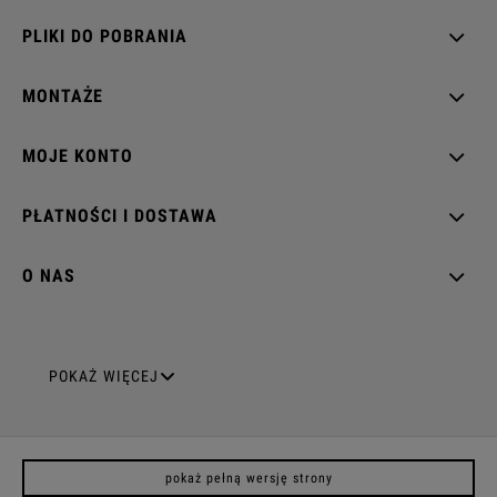
PLIKI DO POBRANIA
MONTAŻE
MOJE KONTO
PŁATNOŚCI I DOSTAWA
O NAS
GNIAZDA ELEKTRYCZNE
POKAŻ WIĘCEJ
Gniazda pojedyncze
pokaż pełną wersję strony
Gniazda podwójne z uziemieniem