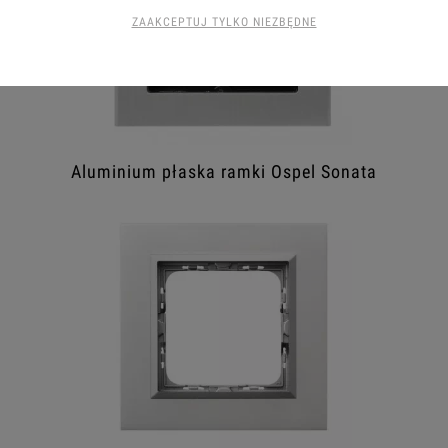
ZAAKCEPTUJ TYLKO NIEZBĘDNE
Aluminium płaska ramki Ospel Sonata