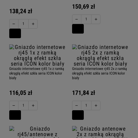
150,69 zł
138,24 zł
−
+
−
+
Karlik ICON USA dwuklawiszowy
Karlik ICON ładowarki USB
Gniazdo internetowe rj45 1x z ramką
Gniazdo internetowe rj45 2x z ramką
okrągłą efekt szkła seria ICON kolor
okrągłą efekt szkła seria ICON kolor
biały
biały
Karlik ICON gniazda antenowe
116,05 zł
171,84 zł
−
+
−
+
Karlik ICON pozostałe