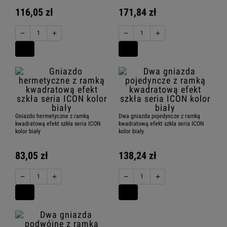
116,05 zł
171,84 zł
−
+
−
+
Gniazdo hermetyczne z ramką
Dwa gniazda pojedyncze z ramką
kwadratową efekt szkła seria ICON
kwadratową efekt szkła seria ICON
kolor biały
kolor biały
83,05 zł
138,24 zł
−
+
−
+