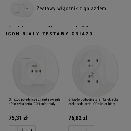
Zestawy włącznik z gniazdem
Dobierz według modułów
ICON BIAŁY ZESTAWY GNIAZD
Karlik ICON włącznik
Jednoklawiszowy
Karlik ICON
włącznik Dwuklawiszowy
Gniazdo pojedyncze z ramką okrągłą
Gniazdo podwójne z ramką okrągłą
efekt szkła seria ICON kolor biały
efekt szkła seria ICON kolor biały
Karlik ICON
włącznik Trzyklawiszowy
75,31 zł
76,82 zł
−
+
−
+