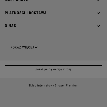
PŁATNOŚCI I DOSTAWA
O NAS
GNIAZDA ELEKTRYCZNE
POKAŻ WIĘCEJ
Gniazda pojedyncze
pokaż pełną wersję strony
Gniazda podwójne z uziemieniem
Gniazda potrójne
Sklep internetowy Shoper Premium
Gniazda poczwórne
Gniazda z uziemieniem (z bolcem)