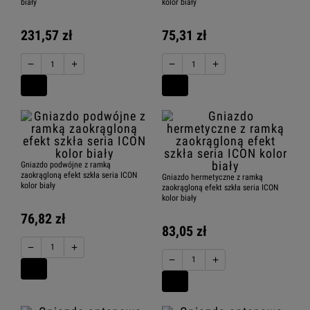
biały
kolor biały
231,57 zł
75,31 zł
−
+
−
+
Gniazdo podwójne z ramką
zaokrągloną efekt szkła seria ICON
Gniazdo hermetyczne z ramką
kolor biały
zaokrągloną efekt szkła seria ICON
kolor biały
76,82 zł
83,05 zł
−
+
−
+