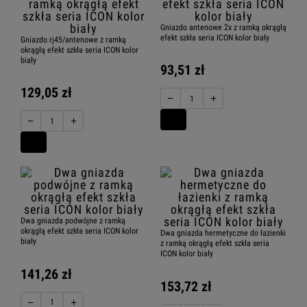
Gniazdo antenowe 2x z ramką okrągłą
Karlik ICON ramki kwadratowe
efekt szkła seria ICON kolor biały
Gniazdo rj45/antenowe z ramką
okrągłą efekt szkła seria ICON kolor
biały
93,51 zł
129,05 zł
−
+
arlik ICON ramki zaokrąglone
−
+
Karlik ICON ramki okrągłe
Dwa gniazda podwójne z ramką
okrągłą efekt szkła seria ICON kolor
Dwa gniazda hermetyczne do łazienki
biały
z ramką okrągłą efekt szkła seria
ICON kolor biały
141,26 zł
153,72 zł
−
+