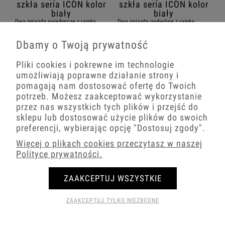
Dwa gniazda pojedyncze z ramką
Dwa gniazda podwójne z ramką
zaokrągloną efekt szkła seria ICON
zaokrągloną efekt szkła seria ICON
kolor biały
kolor biały
Dbamy o Twoją prywatność
138,24 zł
141,26 zł
Pliki cookies i pokrewne im technologie
umożliwiają poprawne działanie strony i
−
+
−
+
pomagają nam dostosować ofertę do Twoich
potrzeb. Możesz zaakceptować wykorzystanie
przez nas wszystkich tych plików i przejść do
sklepu lub dostosować użycie plików do swoich
preferencji, wybierając opcję
"Dostosuj zgody"
.
Więcej o plikach cookies przeczytasz w naszej
Polityce prywatności.
Trzy gniazda pojedyncze z ramką
zaokrągloną efekt szkła seria ICON
Dwa gniazda hermetyczne do łazienki
ZAAKCEPTUJ WSZYSTKIE
kolor biały
z ramką zaokrągloną efekt szkła seria
ICON kolor biały
208,35 zł
ZAAKCEPTUJ TYLKO NIEZBĘDNE
153,72 zł
−
+