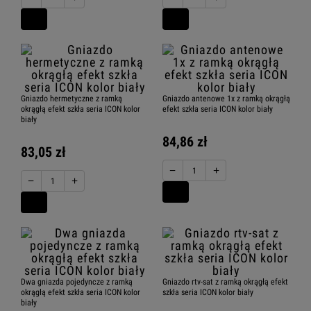
Karlik ICON moduły elektroniczne
Karlik ICON gniazda elektryczne
Gniazdo hermetyczne z ramką
Gniazdo antenowe 1x z ramką okrągłą
okrągłą efekt szkła seria ICON kolor
efekt szkła seria ICON kolor biały
biały
84,86 zł
83,05 zł
Karlik ICON gniazda komputerowe
−
+
−
+
Karlik ICON Gniazda multimedialne
Dwa gniazda pojedyncze z ramką
Gniazdo rtv-sat z ramką okrągłą efekt
okrągłą efekt szkła seria ICON kolor
szkła seria ICON kolor biały
biały
Karlik ICON USA jednoklawiszowy