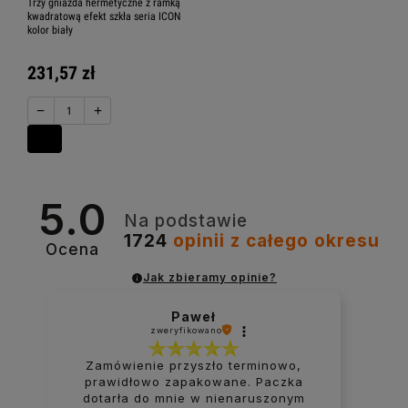
Trzy gniazda hermetyczne z ramką
kwadratową efekt szkła seria ICON
kolor biały
231,57 zł
−
+
5.0
Na podstawie
1724
opinii
z całego okresu
Ocena
Jak zbieramy opinie?
Paweł
zweryfikowano
Zamówienie przyszło terminowo,
prawidłowo zapakowane. Paczka
dotarła do mnie w nienaruszonym