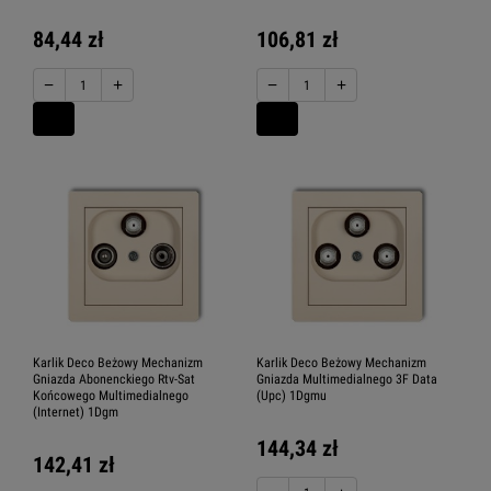
84,44 zł
106,81 zł
−
+
−
+
Karlik Deco Beżowy Mechanizm
Karlik Deco Beżowy Mechanizm
Gniazda Abonenckiego Rtv-Sat
Gniazda Multimedialnego 3F Data
Końcowego Multimedialnego
(Upc) 1Dgmu
(Internet) 1Dgm
144,34 zł
142,41 zł