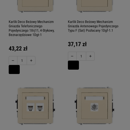
Karlik Deco Beżowy Mechanizm
Karlik Deco Beżowy Mechanizm
Gniazda Telefonicznego
Gniazda Antenowego Pojedynczego
Pojedynczego 1Xrj11, 4-Stykowy,
Typu F (Sat) Pozłacany 1Dgf-1.1
Beznarzędziowe 1Dgt-1
37,17 zł
43,22 zł
−
+
−
+