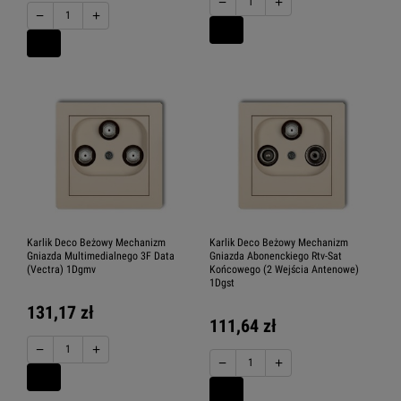
−
+
−
+
Karlik Deco Beżowy Mechanizm
Karlik Deco Beżowy Mechanizm
Gniazda Multimedialnego 3F Data
Gniazda Abonenckiego Rtv-Sat
(Vectra) 1Dgmv
Końcowego (2 Wejścia Antenowe)
1Dgst
131,17 zł
111,64 zł
−
+
−
+