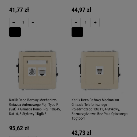
41,77 zł
44,97 zł
−
+
−
+
Karlik Deco Beżowy Mechanizm
Karlik Deco Beżowy Mechanizm
Gniazda Antenowego Poj. Typu F
Gniazda Telefonicznego
(Sat) + Gniazda Komp. Poj. 1Xrj45,
Pojedynczego 1Xrj11, 4-Stykowy,
Kat. 6, 8-Stykowy 1Dgfk-3
Beznarzędziowe, Bez Pola Opisowego
1Dgtbo-1
95,62 zł
42,73 zł