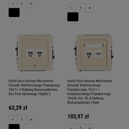
−
+
−
+
Karlik Deco Beżowy Mechanizm
Karlik Deco Beżowy Mechanizm
Gniazda Telefonicznego Podwójnego
Gniazda Telefonicznego
2Xrj11, 4-Stykowy, Beznarzędziowe,
Pojedynczego 1Xrj11 +
Bez Pola Opisowego 1Dgtbo-2
Komputerowego Pojedynczego
1Xrj45, Kat. 5E, 8-Stykowy,
Beznarzędziowe 1Dgtk
63,29 zł
103,97 zł
−
+
−
+