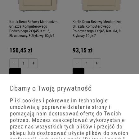
Karlik Deco Beżowy Mechanizm
Karlik Deco Beżowy Mechanizm
Gniazda Komputerowego
Gniazda Komputerowego
Podwójnego 2Xrj45, Kat. 6,
Pojedynczego 1Xrj45, Kat. 6A, 8-
Ekranowany, 8-Stykowy 1Dgk-6
Stykowy 1Dgk-7
150,45 zł
93,15 zł
−
+
−
+
Dbamy o Twoją prywatność
Pliki cookies i pokrewne im technologie
umożliwiają poprawne działanie strony i
pomagają nam dostosować ofertę do Twoich
potrzeb. Możesz zaakceptować wykorzystanie
przez nas wszystkich tych plików i przejść do
sklepu lub dostosować użycie plików do swoich