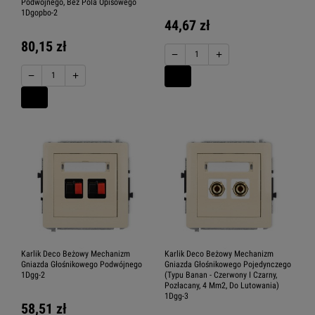
Podwójnego, Bez Pola Opisowego
1Dgopbo-2
44,67 zł
80,15 zł
−
+
−
+
Karlik Deco Beżowy Mechanizm
Karlik Deco Beżowy Mechanizm
Gniazda Głośnikowego Podwójnego
Gniazda Głośnikowego Pojedynczego
1Dgg-2
(Typu Banan - Czerwony I Czarny,
Pozłacany, 4 Mm2, Do Lutowania)
1Dgg-3
58,51 zł