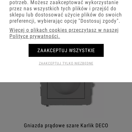
potrzeb. Możesz zaakceptować wykorzystanie
przez nas wszystkich tych plików i przejść do
Włączniki Amerykańskie szare Karlik DECO
sklepu lub dostosować użycie plików do swoich
preferencji, wybierając opcję
"Dostosuj zgody"
.
Więcej o plikach cookies przeczytasz w naszej
Polityce prywatności.
ZAAKCEPTUJ WSZYSTKIE
ZAAKCEPTUJ TYLKO NIEZBĘDNE
Gniazda prądowe szare Karlik DECO