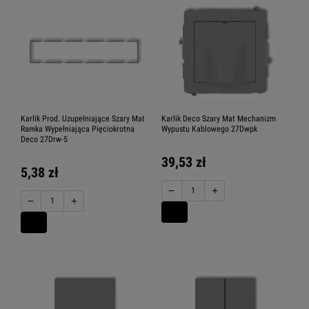
Karlik Prod. Uzupełniające Szary Mat
Karlik Deco Szary Mat Mechanizm
Ramka Wypełniająca Pięciokrotna
Wypustu Kablowego 27Dwpk
Deco 27Drw-5
39,53 zł
5,38 zł
−
+
−
+