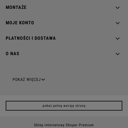
MONTAŻE
MOJE KONTO
PŁATNOŚCI I DOSTAWA
O NAS
GNIAZDA ELEKTRYCZNE
POKAŻ WIĘCEJ
Gniazda pojedyncze
pokaż pełną wersję strony
Gniazda podwójne z uziemieniem
Gniazda potrójne
Sklep internetowy Shoper Premium