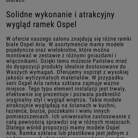
Solidne wykonanie i atrakcyjny
wygląd ramek Ospel
W ofercie naszego salonu znajdują się różne ramki
białe Ospel Aria. W asortymencie mamy modele
pojedyncze oraz wielokrotne, które można
montować w zestawie z różnymi gniazdami i
włącznikami. Dzięki temu możecie Państwo mieć
do dyspozycji produkty idealnie dostosowane do
Waszych wymagań. Oferujemy osprzęt z wysokiej
jakości wytrzymałych materiałów. W przypadku
serii Ospel Aria ramka szklana zajmuje ważne
miejsce. Tego typu element instalacji jest trwały,
efektownie się prezentuje i pozwala podkreślić
oryginalny styl i wygląd wnętrza. Takie modele
atrakcyjnie wyglądają na ścianach w kuchni,
łazience, biurze, poczekalni i wielu innych
pomieszczeniach. Ich uniwersalne zastosowanie z
całą pewnością sprawdzi się w różnych miejscach.
Dlatego wśród propozycji mamy modele Ospel
Aria. Ramka szklana lub plastikowa jest jednym z