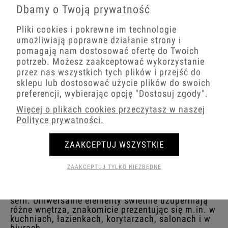
Aria biały ramki
Dbamy o Twoją prywatność
Pliki cookies i pokrewne im technologie
umożliwiają poprawne działanie strony i
pomagają nam dostosować ofertę do Twoich
Aria biały moduły
potrzeb. Możesz zaakceptować wykorzystanie
przez nas wszystkich tych plików i przejść do
sklepu lub dostosować użycie plików do swoich
preferencji, wybierając opcję
"Dostosuj zgody"
.
Efektowne białe ramki podkreślą
Więcej o plikach cookies przeczytasz w naszej
charakter wnętrza
Polityce prywatności.
ZAAKCEPTUJ WSZYSTKIE
Duży wybór ramek do osprzętu elektrycznego,
który oferujemy w Salonie Eleks, pozwala na
idealne dopasowanie tego typu produktów do
ZAAKCEPTUJ TYLKO NIEZBĘDNE
różnych potrzeb klientów. W tej kategorii do
zaproponowania mamy ramki białe Ospel Aria,
które można łączyć z gniazdami i łącznikami z tej
serii. Uniwersalne elementy świetnie uzupełniają
różne wnętrza, znakomicie prezentując się m.in. w
kuchniach, łazienkach, korytarzach, salonach i w
biurach.