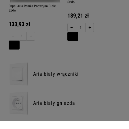
Szkło
Ospel Aria Ramka Podwójna Białe
Szkło
189,21 zł
133,93 zł
−
+
−
+
Aria biały włączniki
Aria biały gniazda