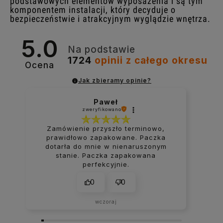
podstawowych elementów wyposażenia i są tym
komponentem instalacji, który decyduje o
bezpieczeństwie i atrakcyjnym wyglądzie wnętrza.
5.0
Na podstawie
1724
opinii
z całego okresu
Ocena
Jak zbieramy opinie?
Paweł
zweryfikowano
Zamówienie przyszło terminowo,
prawidłowo zapakowane. Paczka
dotarła do mnie w nienaruszonym
stanie. Paczka zapakowana
perfekcyjnie.
0
0
wczoraj