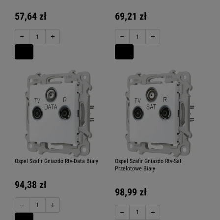
57,64 zł
69,21 zł
−
+
−
+
Ospel Szafir Gniazdo Rtv-Data Biały
Ospel Szafir Gniazdo Rtv-Sat
Przelotowe Biały
94,38 zł
98,99 zł
−
+
−
+