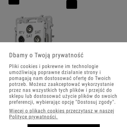
Dbamy o Twoją prywatność
Pliki cookies i pokrewne im technologie
Ospel Szafir Gniazdo Rtv-Sat Z Dwoma
umożliwiają poprawne działanie strony i
Wyjściami Sat Biały
pomagają nam dostosować ofertę do Twoich
potrzeb. Możesz zaakceptować wykorzystanie
98,20 zł
przez nas wszystkich tych plików i przejść do
sklepu lub dostosować użycie plików do swoich
−
+
preferencji, wybierając opcję
"Dostosuj zgody"
.
Więcej o plikach cookies przeczytasz w naszej
Polityce prywatności.