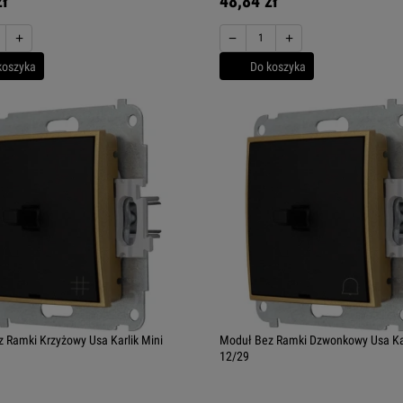
zł
48,84 zł
+
−
+
koszyka
Do koszyka
 Ramki Krzyżowy Usa Karlik Mini
Moduł Bez Ramki Dzwonkowy Usa Kar
12/29