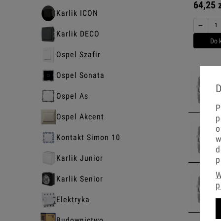
64,25 
Karlik ICON
−
Karlik DECO
Do 
Ospel Szafir
Ospel Sonata
D
Ospel As
P
Ospel Akcent
p
o
Kontakt Simon 10
w
d
Karlik Junior
p
W
Karlik Senior
p
Elektryka
Budownictwo