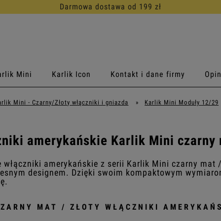
30 dni na darmowy zwrot
rlik Mini
Karlik Icon
Kontakt i dane firmy
Opin
arlik Mini - Czarny/Złoty włączniki i gniazda
»
Karlik Mini Moduły 12/29
niki amerykańskie Karlik Mini czarny 
 włączniki amerykańskie z serii Karlik Mini czarny mat /
esnym designem. Dzięki swoim kompaktowym wymiarom 
ę.
CZARNY MAT / ZŁOTY WŁĄCZNIKI AMERYKAŃ