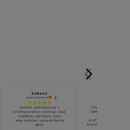
Łukasz
Marzanna
zweryfikowano
zweryfikowano
Czysta i naprawdę d
Jestem zadowolony z
zabezpieczona przes
profesjonalnej obsługi oraz
Bardzo rzetelne 
szybkiej realizacji oraz
profesjonalne podejś
włączników i gniazd Karlik
klienta. Wszystko było
Mini
na czas. Na pewno nie