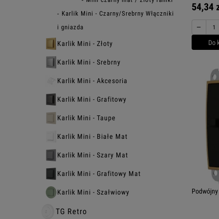
54,34 
Karlik Mini - Czarny/Srebrny Włączniki
−
i gniazda
Do 
Karlik Mini - Złoty
Karlik Mini - Srebrny
Karlik Mini - Akcesoria
Karlik Mini - Grafitowy
Karlik Mini - Taupe
Karlik Mini - Białe Mat
Karlik Mini - Szary Mat
Karlik Mini - Grafitowy Mat
Podwójny 
Karlik Mini - Szałwiowy
TG Retro