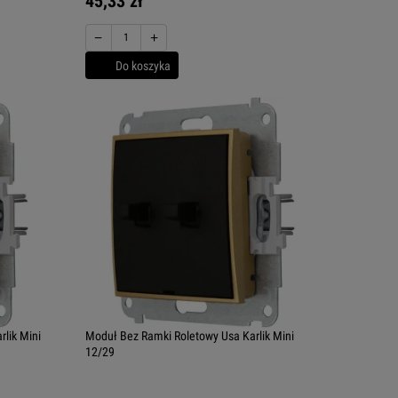
45,33 zł
−
+
Do koszyka
lik Mini
Moduł Bez Ramki Roletowy Usa Karlik Mini
12/29