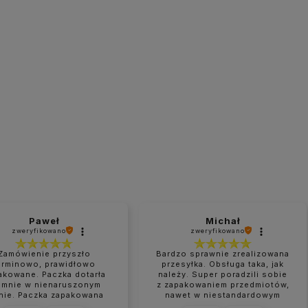
Paweł
Michał
zweryfikowano
zweryfikowano
Zamówienie przyszło
Bardzo sprawnie zrealizowana
erminowo, prawidłowo
przesyłka. Obsługa taka, jak
akowane. Paczka dotarła
należy. Super poradzili sobie
 mnie w nienaruszonym
z zapakowaniem przedmiotów,
nie. Paczka zapakowana
nawet w niestandardowym
perfekcyjnie.
rozmiarze.