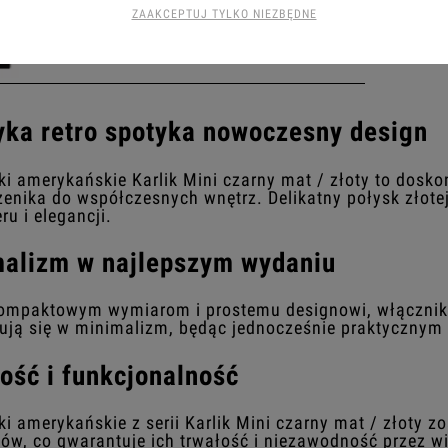
ZAAKCEPTUJ TYLKO NIEZBĘDNE
Ramki
yka retro spotyka nowoczesny design
i amerykańskie Karlik Mini czarny mat / złoty to doskon
rzenika do współczesnych wnętrz. Delikatny połysk złot
ru i elegancji.
alizm w najlepszym wydaniu
kompaktowym wymiarom i prostemu designowi, włączniki a
ją się w minimalizm, będąc jednocześnie praktycznym
ość i funkcjonalność
i amerykańskie z serii Karlik Mini czarny mat / złoty z
ów, co gwarantuje ich trwałość i niezawodność przez wie