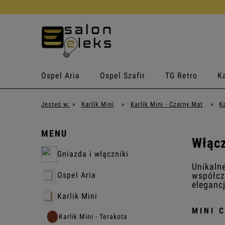
Ospel Aria
Ospel Szafir
TG Retro
Ka
Jesteś w:
»
Karlik Mini
»
Karlik Mini - Czarny Mat
»
K
MENU
Włącz
Gniazda i włączniki
Unikalne
współcz
Ospel Aria
elegancj
Karlik Mini
MINI 
Karlik Mini - Terakota