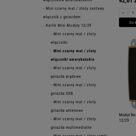
42,61 
Mini czarny mat / złoty zestawy
−
włącznik z gniazdem
Do 
Karlik Mini Moduły 12/29
Mini czarny mat / złoty
włączniki
Mini czarny mat / złoty
włączniki amerykańskie
Mini czarny mat / złoty
gniazda prądowe
Mini czarny mat / złoty
gniazda USB
Mini czarny mat / złoty
gniazda antenowe
Moduł Bez
Mini czarny mat / złoty
12/29
gniazda multimedialne
Mini czarny mat / złoty ramki