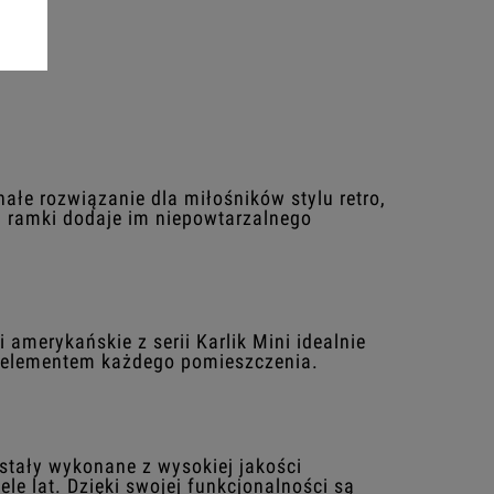
ałe rozwiązanie dla miłośników stylu retro,
ej ramki dodaje im niepowtarzalnego
merykańskie z serii Karlik Mini idealnie
 elementem każdego pomieszczenia.
ostały wykonane z wysokiej jakości
le lat. Dzięki swojej funkcjonalności są