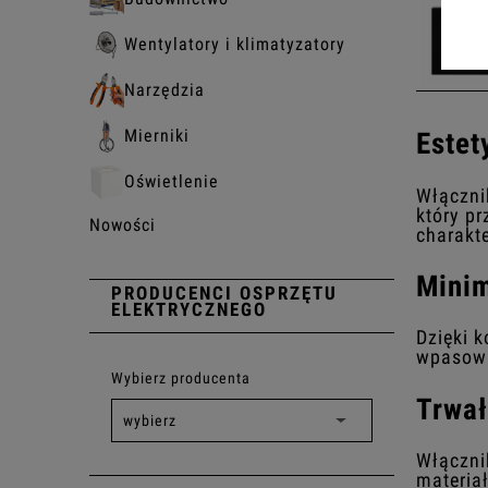
Wentylatory i klimatyzatory
Narzędzia
Mierniki
Estet
Oświetlenie
Włącznik
który p
Nowości
charakte
Minim
PRODUCENCI OSPRZĘTU
ELEKTRYCZNEGO
Dzięki 
wpasowu
Wybierz producenta
Trwał
Włącznik
materiał