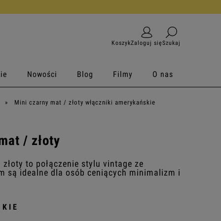
Koszyk
Zaloguj się
Szukaj
ie
Nowości
Blog
Filmy
O nas
»
Mini czarny mat / złoty włączniki amerykańskie
mat / złoty
 złoty to połączenie stylu vintage ze
są idealne dla osób ceniących minimalizm i
SKIE