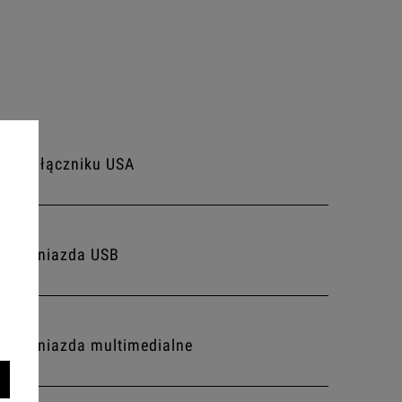
Włączniku USA
Gniazda USB
Gniazda multimedialne