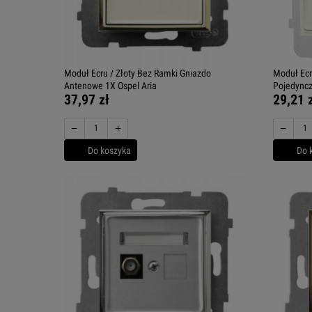
Moduł Ecru / Złoty Bez Ramki Gniazdo
Moduł Ec
Antenowe 1X Ospel Aria
Pojedyncz
37,97 zł
29,21 
−
+
−
Do koszyka
Do 