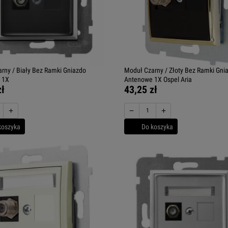
rny / Biały Bez Ramki Gniazdo
Moduł Czarny / Złoty Bez Ramki Gni
 1X
Antenowe 1X Ospel Aria
zł
43,25 zł
+
−
+
koszyka
Do koszyka