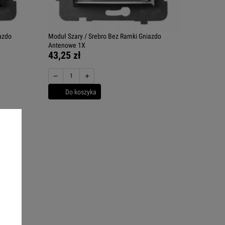
azdo
Moduł Szary / Srebro Bez Ramki Gniazdo
Antenowe 1X
43,25 zł
−
+
Do koszyka