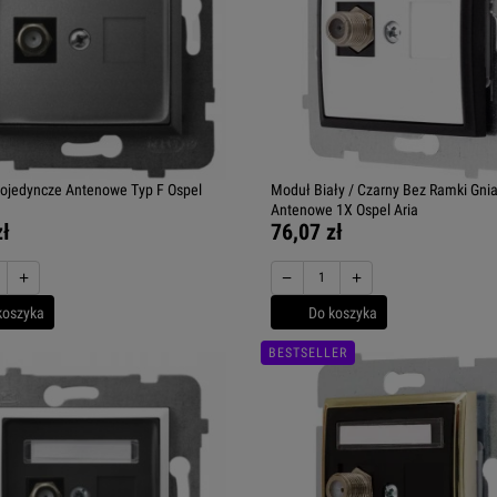
ojedyncze Antenowe Typ F Ospel
Moduł Biały / Czarny Bez Ramki Gni
Antenowe 1X Ospel Aria
zł
76,07 zł
+
−
+
koszyka
Do koszyka
BESTSELLER