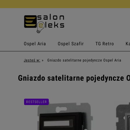
Ospel Aria
Ospel Szafir
TG Retro
Ka
Jesteś w:
»
Gniazdo satelitarne pojedyncze Ospel Aria
Gniazdo satelitarne pojedyncze 
BESTSELLER