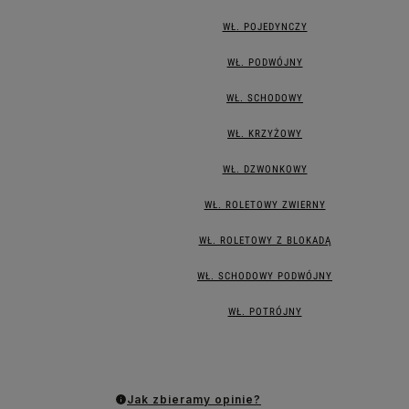
WŁ. POJEDYNCZY
WŁ. PODWÓJNY
WŁ. SCHODOWY
WŁ. KRZYŻOWY
WŁ. DZWONKOWY
WŁ. ROLETOWY ZWIERNY
WŁ. ROLETOWY Z BLOKADĄ
WŁ. SCHODOWY PODWÓJNY
WŁ. POTRÓJNY
Jak zbieramy opinie?