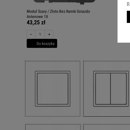
p
Moduł Szary / Złoto Bez Ramki Gniazdo
Antenowe 1X
43,25 zł
−
+
Do koszyka