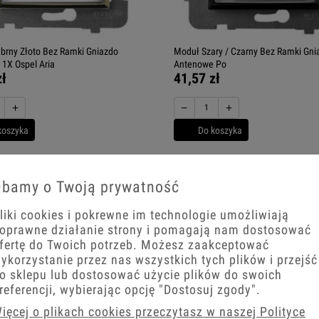
brny Złoto Bez Ramki Gniazdo
Moduł Szary / Czarny Bez Ramki Gni
1X Ospel Aria
Antenowe Po
zł
41,57 zł
+
−
+
koszyka
Do koszyka
bamy o Twoją prywatność
liki cookies i pokrewne im technologie umożliwiają
oprawne działanie strony i pomagają nam dostosować
fertę do Twoich potrzeb. Możesz zaakceptować
ykorzystanie przez nas wszystkich tych plików i przejść
o sklepu lub dostosować użycie plików do swoich
referencji, wybierając opcję
"Dostosuj zgody"
.
ięcej o plikach cookies przeczytasz w naszej Polityce