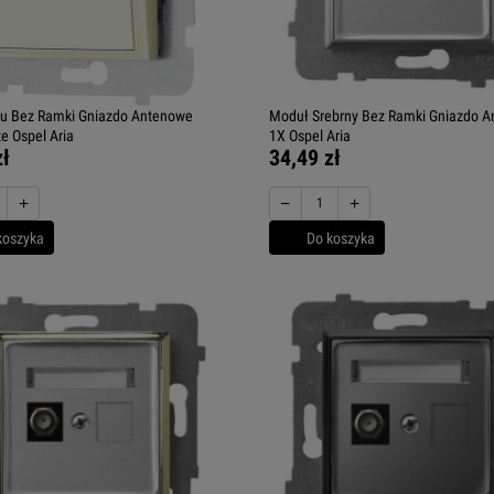
ru Bez Ramki Gniazdo Antenowe
Moduł Srebrny Bez Ramki Gniazdo 
e Ospel Aria
1X Ospel Aria
zł
34,49 zł
+
−
+
koszyka
Do koszyka