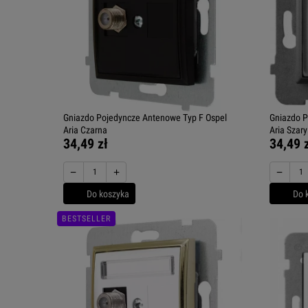
Gniazdo Pojedyncze Antenowe Typ F Ospel
Gniazdo P
Aria Czarna
Aria Szary
34,49 zł
34,49 
−
+
−
Do koszyka
Do 
BESTSELLER