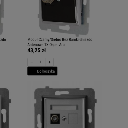
azdo
Moduł Czarny/Srebro Bez Ramki Gniazdo
Antenowe 1X Ospel Aria
43,25 zł
−
+
Do koszyka