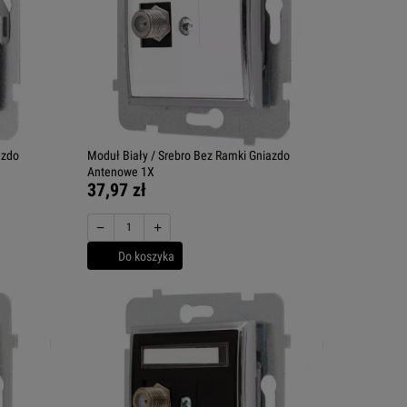
azdo
Moduł Biały / Srebro Bez Ramki Gniazdo
Antenowe 1X
37,97 zł
−
+
Do koszyka