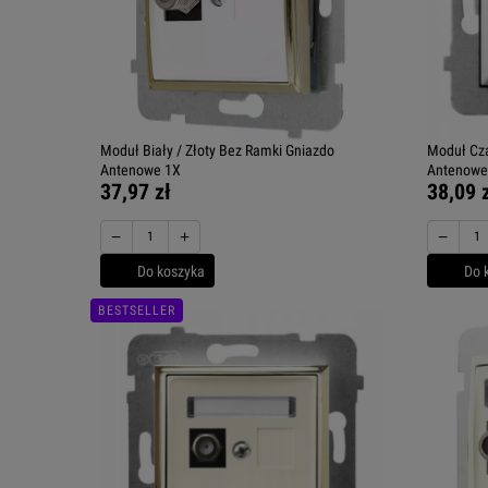
Moduł Biały / Złoty Bez Ramki Gniazdo
Moduł Cza
Antenowe 1X
Antenowe
37,97 zł
38,09 
−
+
−
Do koszyka
Do 
BESTSELLER