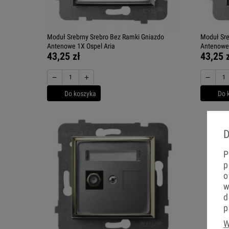
Moduł Srebrny Srebro Bez Ramki Gniazdo
Moduł Sre
Antenowe 1X Ospel Aria
Antenowe 
43,25 zł
43,25 
−
+
−
Do koszyka
Do 
D
P
p
o
w
d
p
W