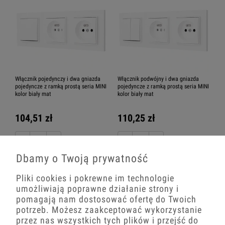
Włącznik pojedynczy i dwa gniazda
Włącznik podwójny i dwa gniazda
pojedyncze z ramką prostą seria MINI
pojedyncze z ramką prostą seria MINI
kolor biały mat
kolor biały mat
104,51 zł
110,25 zł
−
+
−
+
Dbamy o Twoją prywatność
Pliki cookies i pokrewne im technologie
umożliwiają poprawne działanie strony i
pomagają nam dostosować ofertę do Twoich
potrzeb. Możesz zaakceptować wykorzystanie
przez nas wszystkich tych plików i przejść do