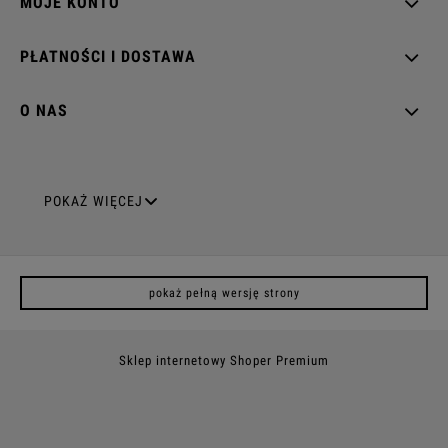
MOJE KONTO
PŁATNOŚCI I DOSTAWA
O NAS
GNIAZDA ELEKTRYCZNE
POKAŻ WIĘCEJ
Gniazda pojedyncze
pokaż pełną wersję strony
Gniazda podwójne z uziemieniem
Gniazda potrójne
Sklep internetowy Shoper Premium
Gniazda poczwórne
Gniazda z uziemieniem (z bolcem)