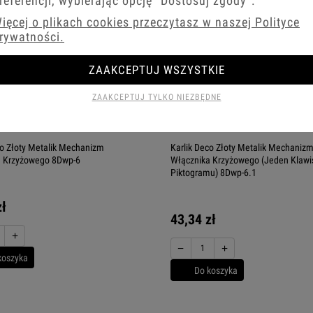
referencji, wybierając opcję
"Dostosuj zgody"
.
ięcej o plikach cookies przeczytasz w naszej Polityce
rywatności.
ZAAKCEPTUJ WSZYSTKIE
ZAAKCEPTUJ TYLKO NIEZBĘDNE
co Złoty Metalik Mechanizm
Karlik Deco Złoty Metalik Mechaniz
a Krzyżowego 8Dwp-6
Włącznika Krzyżowego (Jeden Klawi
Piktogramu) 8Dwp-6.1
zł
43,34 zł
+
−
+
koszyka
Do koszyka