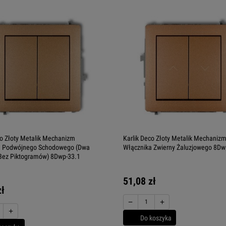
co Złoty Metalik Mechanizm
Karlik Deco Złoty Metalik Mechaniz
a Podwójnego Schodowego (Dwa
Włącznika Zwierny Żaluzjowego 8Dw
Bez Piktogramów) 8Dwp-33.1
51,08 zł
zł
−
+
+
Do koszyka