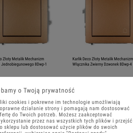
co Złoty Metalik Mechanizm
Karlik Deco Złoty Metalik Mechaniz
a Jednobiegunowego 8Dwp-1
Włącznika Zwierny Dzwonek 8Dwp-4
zł
36,87 zł
bamy o Twoją prywatność
+
−
+
liki cookies i pokrewne im technologie umożliwiają
koszyka
Do koszyka
oprawne działanie strony i pomagają nam dostosować
fertę do Twoich potrzeb. Możesz zaakceptować
ykorzystanie przez nas wszystkich tych plików i przejść
o sklepu lub dostosować użycie plików do swoich