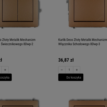
co Złoty Metalik Mechanizm
Karlik Deco Złoty Metalik Mechaniz
a Świecznikowego 8Dwp-2
Włącznika Schodowego 8Dwp-3
zł
36,87 zł
+
−
+
koszyka
Do koszyka