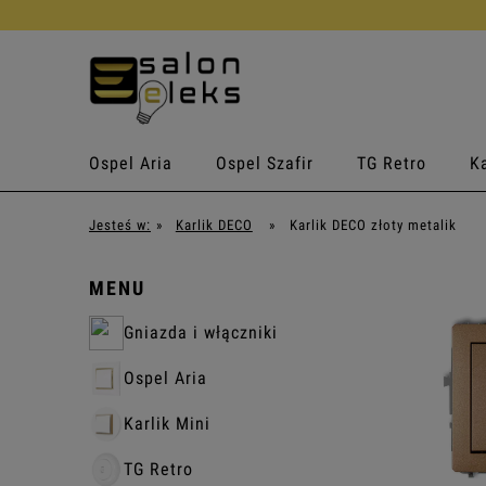
Ospel Aria
Ospel Szafir
TG Retro
Ka
Jesteś w:
»
Karlik DECO
»
Karlik DECO złoty metalik
MENU
Gniazda i włączniki
Ospel Aria
Karlik Mini
TG Retro