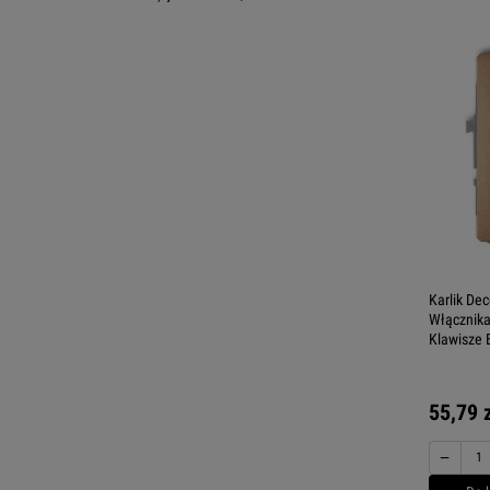
Karlik De
Włącznik
Klawisze 
55,79 
−