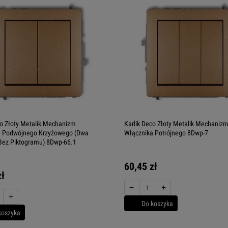
co Złoty Metalik Mechanizm
Karlik Deco Złoty Metalik Mechaniz
a Podwójnego Krzyżowego (Dwa
Włącznika Potrójnego 8Dwp-7
Bez Piktogramu) 8Dwp-66.1
60,45 zł
zł
−
+
+
Do koszyka
koszyka