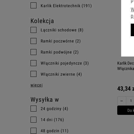
p
Karlik Elektrotechnik
(191)
W
p
Kolekcja
Łączniki schodowe
(8)
Ramki poczwórne
(2)
Ramki podwójne
(2)
Włączniki pojedyncze
(3)
Karlik De
Włącznik
Włączniki zwierne
(4)
więcej
43,34 
Wysyłka w
−
24 godziny
(4)
Do 
14 dni
(176)
48 godzin
(11)