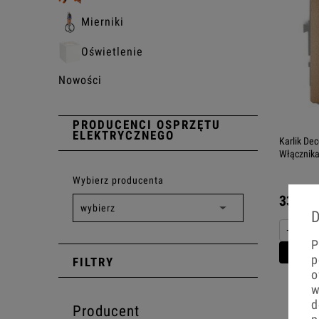
Mierniki
Oświetlenie
Nowości
PRODUCENCI OSPRZĘTU
ELEKTRYCZNEGO
Karlik De
Włącznik
Wybierz producenta
33,43 
D
−
P
Do 
p
FILTRY
o
w
d
Producent