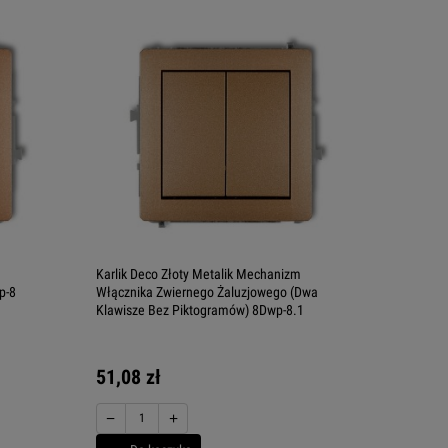
m
Karlik Deco Złoty Metalik Mechanizm
p-8
Włącznika Zwiernego Żaluzjowego (Dwa
Klawisze Bez Piktogramów) 8Dwp-8.1
51,08 zł
−
+