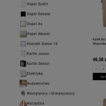
Ospel Szafir
Ospel Sonata
Ospel As
Ospel Akcent
Karlik De
Kontakt Simon 10
Włącznik
Karlik Junior
40,38 
Karlik Senior
−
Elektryka
Do 
Budownictwo
Wentylatory i klimatyzatory
Narzędzia