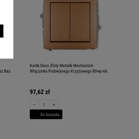
m
Karlik Deco Złoty Metalik Mechanizm
sz Bez
Włącznika Podwójnego Krzyżowego 8Dwp-66
97,62 zł
−
+
Do koszyka