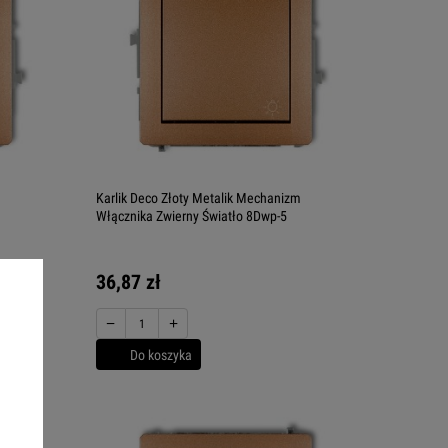
m
Karlik Deco Złoty Metalik Mechanizm
Włącznika Zwierny Światło 8Dwp-5
36,87 zł
−
+
Do koszyka