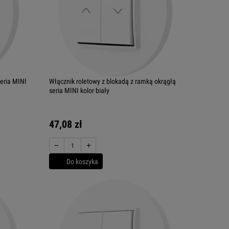
eria MINI
Włącznik roletowy z blokadą z ramką okrągłą
seria MINI kolor biały
47,08 zł
−
+
Do koszyka