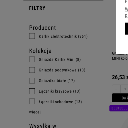
p
FILTRY
W
p
Producent
Karlik Elektrotechnik
(361)
Kolekcja
Gniazdo p
MINI kolor
Gniazda Karlik Mini
(8)
Gniazda podtynkowe
(13)
26,53 
Gniazdka białe
(17)
−
Łączniki krzyżowe
(13)
Do 
Łączniki schodowe
(13)
BESTSELL
więcej
Wysyłka w