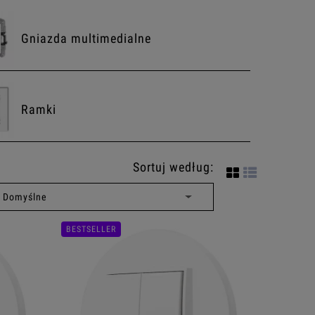
Gniazda multimedialne
Ramki
Sortuj według:
mi
BESTSELLER
Zestawy gniazd
Zestawy włącznik z gniazdem