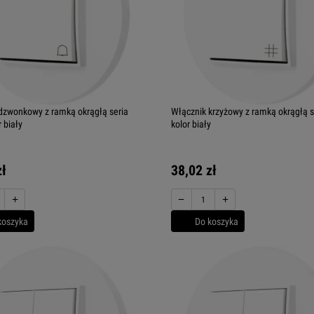
dzwonkowy z ramką okrągłą seria
Włącznik krzyżowy z ramką okrągłą s
 biały
kolor biały
zł
38,02 zł
+
−
+
koszyka
Do koszyka