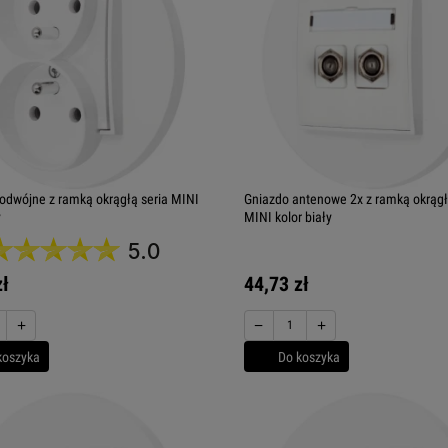
odwójne z ramką okrągłą seria MINI
Gniazdo antenowe 2x z ramką okrągł
y
MINI kolor biały
5.0
zł
44,73 zł
+
−
+
koszyka
Do koszyka