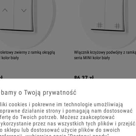
roletowy zwierny z ramką okrągłą
Włącznik krzyżowy podwójny z ramką
 kolor biały
seria MINI kolor biały
zł
86,37 zł
+
−
+
bamy o Twoją prywatność
koszyka
Do koszyka
liki cookies i pokrewne im technologie umożliwiają
oprawne działanie strony i pomagają nam dostosować
ER
fertę do Twoich potrzeb. Możesz zaakceptować
ykorzystanie przez nas wszystkich tych plików i przejść
o sklepu lub dostosować użycie plików do swoich