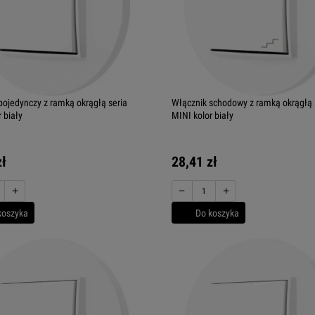
pojedynczy z ramką okrągłą seria
Włącznik schodowy z ramką okrągłą 
 biały
MINI kolor biały
zł
28,41 zł
+
−
+
koszyka
Do koszyka