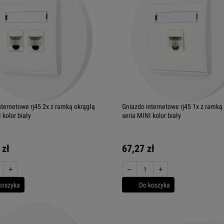
nternetowe rj45 2x z ramką okrągłą
Gniazdo internetowe rj45 1x z ramką
 kolor biały
seria MINI kolor biały
 zł
67,27 zł
+
−
+
koszyka
Do koszyka