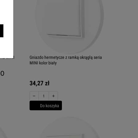
eria MINI
Gniazdo hermetycze z ramką okrągłą seria
MINI kolor biały
.0
34,27 zł
−
+
Do koszyka