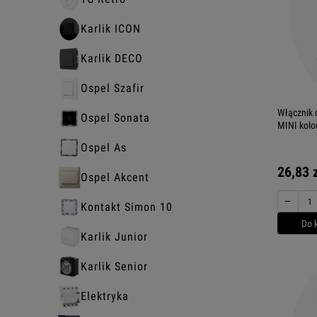
Karlik ICON
Karlik DECO
Ospel Szafir
Włącznik 
Ospel Sonata
MINI kolor
Ospel As
26,83 
Ospel Akcent
−
Kontakt Simon 10
Do 
Karlik Junior
Karlik Senior
Elektryka