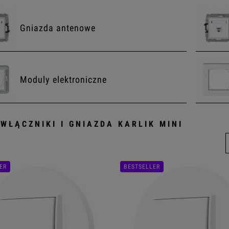
Gniazda antenowe
Moduly elektroniczne
 WŁĄCZNIKI I GNIAZDA KARLIK MINI
wdź również gotowe zestawy z ramka
ER
BESTSELLER
Zestawy włączników
Zestawy włączników USA