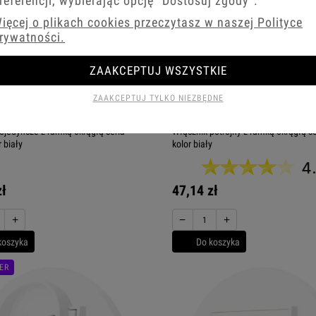
referencji, wybierając opcję
"Dostosuj zgody"
.
ięcej o plikach cookies przeczytasz w naszej Polityce
rywatności.
ZAAKCEPTUJ WSZYSTKIE
ZAAKCEPTUJ TYLKO NIEZBĘDNE
ojedyncze z ramką okrągłą seria
Włącznik potrójny z ramką okrągłą s
 biały
kolor biały
4
zł
47,14 zł
+
−
+
koszyka
Do koszyka
ER