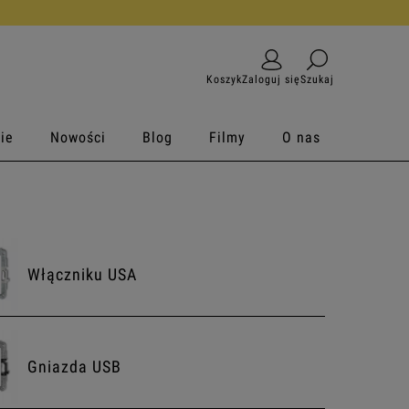
armowy zwrot
Koszyk
Zaloguj się
Szukaj
ie
Nowości
Blog
Filmy
O nas
Włączniku USA
Gniazda USB