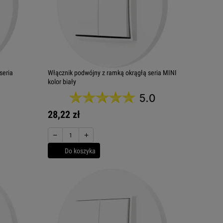
seria
Włącznik podwójny z ramką okrągłą seria MINI
kolor biały
5.0
28,22 zł
−
+
Do koszyka