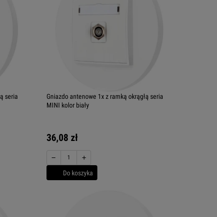
ą seria
Gniazdo antenowe 1x z ramką okrągłą seria
MINI kolor biały
36,08 zł
−
+
Do koszyka