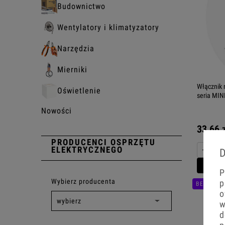
Budownictwo
Wentylatory i klimatyzatory
Narzędzia
Mierniki
Włącznik 
Oświetlenie
seria MINI
Nowości
33,66 
PRODUCENCI OSPRZĘTU
−
ELEKTRYCZNEGO
D
Do 
P
Wybierz producenta
p
BESTSELL
o
w
d