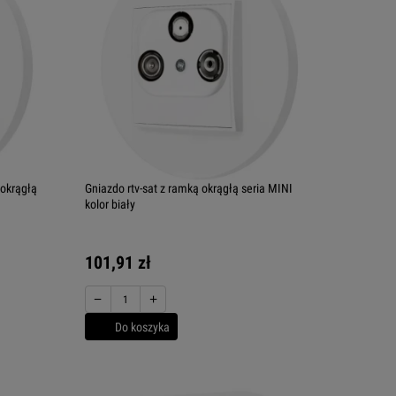
 okrągłą
Gniazdo rtv-sat z ramką okrągłą seria MINI
kolor biały
101,91 zł
−
+
Do koszyka