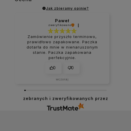
Jak zbieramy opinie?
Ospel Aria pozostałe
Paweł
zweryfikowano
Zamówienie przyszło terminowo,
prawidłowo zapakowane. Paczka
dotarła do mnie w nienaruszonym
Ospel Aria puszki natynkowe
stanie. Paczka zapakowana
perfekcyjnie.
0
0
Ospel Aria ramki
wczoraj
zebranych i zweryfikowanych przez