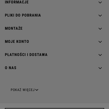
INFORMACJE
PLIKI DO POBRANIA
MONTAŻE
MOJE KONTO
PŁATNOŚCI I DOSTAWA
O NAS
GNIAZDA ELEKTRYCZNE
POKAŻ WIĘCEJ
Gniazda pojedyncze