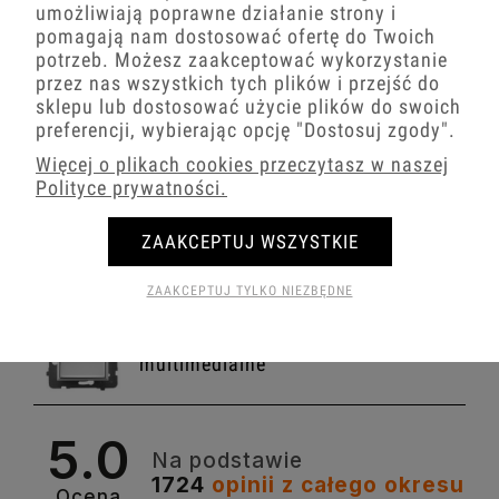
umożliwiają poprawne działanie strony i
Ospel Aria biały włączniki
pomagają nam dostosować ofertę do Twoich
potrzeb. Możesz zaakceptować wykorzystanie
przez nas wszystkich tych plików i przejść do
sklepu lub dostosować użycie plików do swoich
Ospel Aria biały gniazda prądowe
preferencji, wybierając opcję
"Dostosuj zgody"
.
Więcej o plikach cookies przeczytasz w naszej
Polityce prywatności.
Ospel Aria biały gniazda antenowe
ZAAKCEPTUJ WSZYSTKIE
ZAAKCEPTUJ TYLKO NIEZBĘDNE
Ospel Aria biały gniazda
multimedialne
5.0
Na podstawie
Ospel Aria moduły elektroniczne
1724
opinii
z całego okresu
Ocena