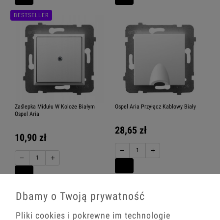
BESTSELLER
Zaślepka Midułu W Koloże Białym
Ospel Aria Przyłącz Kablowy Biały
Ospel Aria
28,65 zł
10,90 zł
−
+
−
+
Dbamy o Twoją prywatność
Pliki cookies i pokrewne im technologie