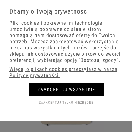
Dbamy o Twoją prywatność
Pliki cookies i pokrewne im technologie
umożliwiają poprawne działanie strony i
Włączniki Amerykańskie beżowe Karlik DECO
pomagają nam dostosować ofertę do Twoich
potrzeb. Możesz zaakceptować wykorzystanie
przez nas wszystkich tych plików i przejść do
sklepu lub dostosować użycie plików do swoich
preferencji, wybierając opcję
"Dostosuj zgody"
.
Więcej o plikach cookies przeczytasz w naszej
Polityce prywatności.
ZAAKCEPTUJ WSZYSTKIE
ZAAKCEPTUJ TYLKO NIEZBĘDNE