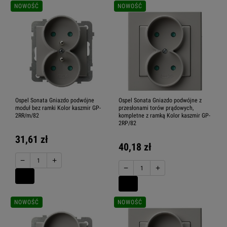
NOWOŚĆ
NOWOŚĆ
Ospel Sonata Gniazdo podwójne
Ospel Sonata Gniazdo podwójne z
moduł bez ramki Kolor kaszmir GP-
przesłonami torów prądowych,
2RR/m/82
kompletne z ramką Kolor kaszmir GP-
2RP/82
31,61 zł
40,18 zł
−
+
−
+
NOWOŚĆ
NOWOŚĆ