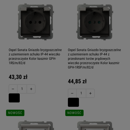
Ospel Sonata Gniazdo bryzgoszczelne
Ospel Sonata Gniazdo bryzgoszczelne
z uziemieniem schuko IP-44 wieczko
z uziemieniem schuko IP-44 z
przezroczyste Kolor kaszmir GPH-
przesłonami torów prądowych
1RS/m/82/d
wieczko przezroczyste Kolor kaszmir
GPH-1RSP/m/82/d
43,30 zł
44,85 zł
−
+
−
+
NOWOŚĆ
NOWOŚĆ