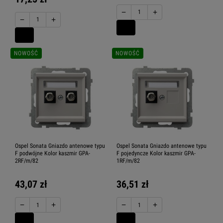
−
+
−
+
NOWOŚĆ
NOWOŚĆ
Ospel Sonata Gniazdo antenowe typu
Ospel Sonata Gniazdo antenowe typu
F podwójne Kolor kaszmir GPA-
F pojedyncze Kolor kaszmir GPA-
2RF/m/82
1RF/m/82
43,07 zł
36,51 zł
−
+
−
+