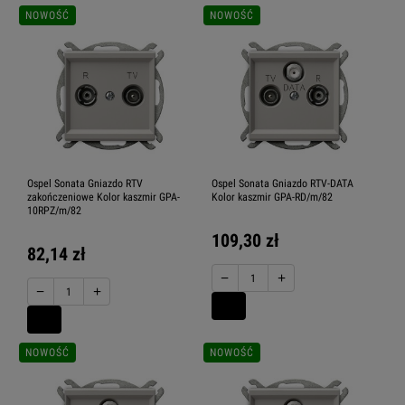
NOWOŚĆ
NOWOŚĆ
Ospel Sonata Gniazdo RTV
Ospel Sonata Gniazdo RTV-DATA
zakończeniowe Kolor kaszmir GPA-
Kolor kaszmir GPA-RD/m/82
10RPZ/m/82
109,30 zł
82,14 zł
−
+
−
+
NOWOŚĆ
NOWOŚĆ