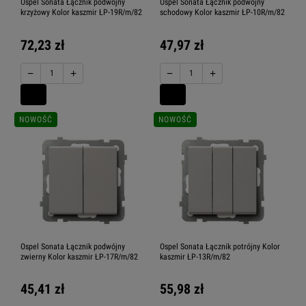
Ospel Sonata Łącznik podwójny
Ospel Sonata Łącznik podwójny
krzyżowy Kolor kaszmir ŁP-19R/m/82
schodowy Kolor kaszmir ŁP-10R/m/82
72,23 zł
47,97 zł
−
+
−
+
NOWOŚĆ
NOWOŚĆ
Ospel Sonata Łącznik podwójny
Ospel Sonata Łącznik potrójny Kolor
zwierny Kolor kaszmir ŁP-17R/m/82
kaszmir ŁP-13R/m/82
45,41 zł
55,98 zł