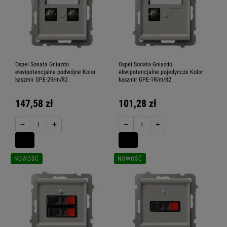
Ospel Sonata Gniazdo
Ospel Sonata Gniazdo
ekwipotencjalne podwójne Kolor
ekwipotencjalne pojedyncze Kolor
kaszmir GPE-2R/m/82
kaszmir GPE-1R/m/82
147,58 zł
101,28 zł
−
+
−
+
NOWOŚĆ
NOWOŚĆ