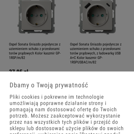
Ospel Sonata Gniazdo pojedyncze z
Ospel Sonata Gniazdo pojedyncze z
uziemieniem schuko z przesłonami
uziemieniem schuko z przesłonami
torów prądowych Kolor kaszmir GP-
torów prądowych, z ładowarką USB
1RSP/m/82
A+C Kolor kaszmir GP-
1RSPUSBAC/m/82
37,95 zł
194,11 zł
−
+
Dbamy o Twoją prywatność
−
+
Pliki cookies i pokrewne im technologie
umożliwiają poprawne działanie strony i
pomagają nam dostosować ofertę do Twoich
NOWOŚĆ
NOWOŚĆ
potrzeb. Możesz zaakceptować wykorzystanie
przez nas wszystkich tych plików i przejść do
sklepu lub dostosować użycie plików do swoich