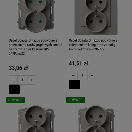
Ospel Sonata Gniazdo podwójne z
Ospel Sonata Gniazdo podwójne z
przesłonami torów prądowych, moduł
uziemieniem kompletne z ramką
bez ramki Kolor kaszmir GP-
Kolor kaszmir GP-2RZ/82
2RRP/m/82
41,51 zł
33,06 zł
−
+
−
+
NOWOŚĆ
NOWOŚĆ