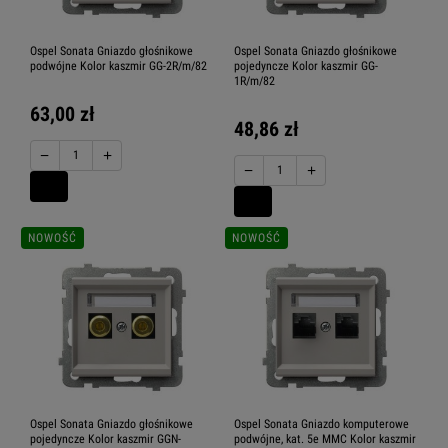
Ospel Sonata Gniazdo głośnikowe
Ospel Sonata Gniazdo głośnikowe
podwójne Kolor kaszmir GG-2R/m/82
pojedyncze Kolor kaszmir GG-
1R/m/82
63,00 zł
48,86 zł
−
+
−
+
NOWOŚĆ
NOWOŚĆ
Ospel Sonata Gniazdo głośnikowe
Ospel Sonata Gniazdo komputerowe
pojedyncze Kolor kaszmir GGN-
podwójne, kat. 5e MMC Kolor kaszmir