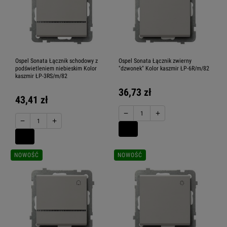
Ospel Sonata Łącznik schodowy z
Ospel Sonata Łącznik zwierny
podświetleniem niebieskim Kolor
"dzwonek" Kolor kaszmir ŁP-6R/m/82
kaszmir ŁP-3RS/m/82
36,73 zł
43,41 zł
−
+
−
+
NOWOŚĆ
NOWOŚĆ