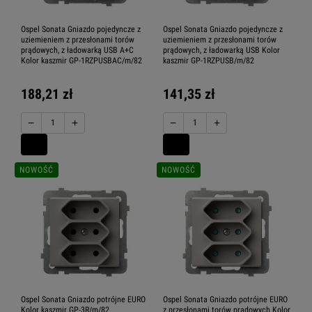
Ospel Sonata Gniazdo pojedyncze z
Ospel Sonata Gniazdo pojedyncze z
uziemieniem z przesłonami torów
uziemieniem z przesłonami torów
prądowych, z ładowarką USB A+C
prądowych, z ładowarką USB Kolor
Kolor kaszmir GP-1RZPUSBAC/m/82
kaszmir GP-1RZPUSB/m/82
188,21 zł
141,35 zł
−
+
−
+
NOWOŚĆ
NOWOŚĆ
Ospel Sonata Gniazdo potrójne EURO
Ospel Sonata Gniazdo potrójne EURO
Kolor kaszmir GP-3R/m/82
z przesłonami torów prądowych Kolor