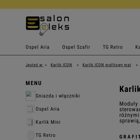
Ospel Aria
Ospel Szafir
TG Retro
Ka
Jesteś w:
»
Karlik ICON
»
Karlik ICON grafitowy mat
»
MENU
Karli
Gniazda i włączniki
Moduły 
sterowa
Ospel Aria
różnymi
sprawią
Karlik Mini
TG Retro
GRAFI