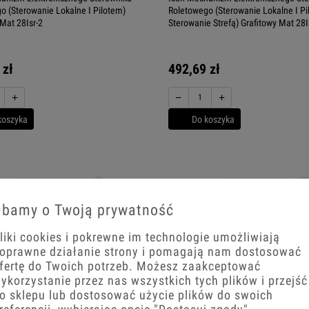
o (Sterowanie Lokalne I Pilotem)
Roletowego (Sterowanie Lokalne I Pi
 Mat 28Isr-2
Sterowanie Strefą) Grafitowy Mat 28I
 zł
492,69 zł
+
−
+
koszyka
Do koszyka
bamy o Twoją prywatność
liki cookies i pokrewne im technologie umożliwiają
oprawne działanie strony i pomagają nam dostosować
fertę do Twoich potrzeb. Możesz zaakceptować
ykorzystanie przez nas wszystkich tych plików i przejść
o sklepu lub dostosować użycie plików do swoich