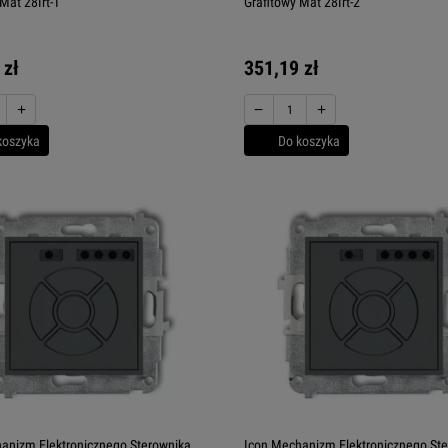
Mat 28Irt-1
Grafitowy Mat 28Irt-2
 zł
351,19 zł
+
−
+
koszyka
Do koszyka
anizm Elektronicznego Sterownika
Icon Mechanizm Elektronicznego St