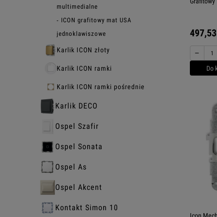
Grafitowy 
multimedialne
ICON grafitowy mat USA
497,53
jednoklawiszowe
Karlik ICON złoty
−
Do 
Karlik ICON ramki
Karlik ICON ramki pośrednie
Karlik DECO
Ospel Szafir
Ospel Sonata
Ospel As
Ospel Akcent
Kontakt Simon 10
Icon Mech