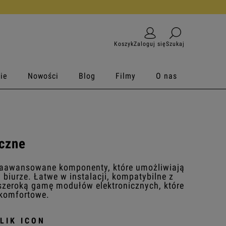
Koszyk
Zaloguj się
Szukaj
ie
Nowości
Blog
Filmy
O nas
iczne
zaawansowane komponenty, które umożliwiają
biurze. Łatwe w instalacji, kompatybilne z
szeroką gamę modułów elektronicznych, które
 komfortowe.
LIK ICON