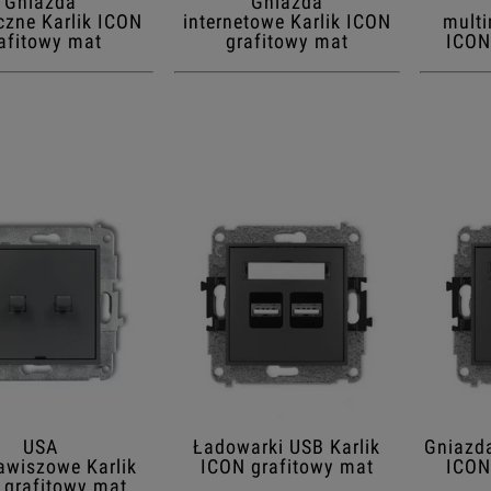
Gniazda
Gniazda
yczne Karlik ICON
internetowe Karlik ICON
multi
afitowy mat
grafitowy mat
ICON
USA
Ładowarki USB Karlik
Gniazda
awiszowe Karlik
ICON grafitowy mat
ICON
 grafitowy mat