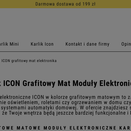
30 dni na darmowy zwrot
rlik Mini
Karlik Icon
Kontakt i dane firmy
Opin
ICON grafitowy mat elektronika
k ICON Grafitowy Mat Moduły Elektron
elektroniczne ICON w kolorze grafitowym matowym to 
nie oświetleniem, roletami czy ogrzewaniem w domu czy 
 systemami automatyki domowej. W ofercie znajdziesz 
, że Twoje wnętrza będą jeszcze bardziej funkcjonalne i
TOWE MATOWE MODUŁY ELEKTRONICZNE KAR