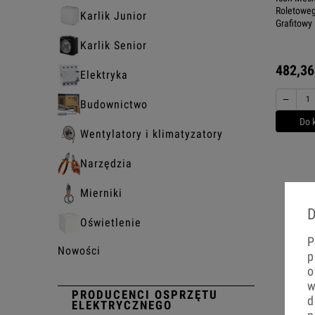
Roletoweg
Karlik Junior
Grafitowy
Karlik Senior
482,36
Elektryka
−
Budownictwo
Do 
Wentylatory i klimatyzatory
Narzędzia
Mierniki
D
Oświetlenie
P
Nowości
p
o
w
PRODUCENCI OSPRZĘTU
d
ELEKTRYCZNEGO