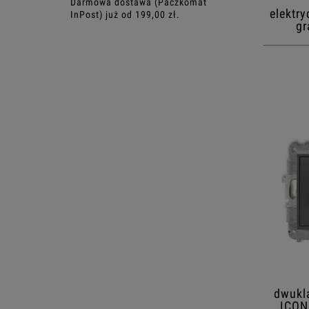
Darmowa dostawa (Paczkomat
elektr
InPost) już od 199,00 zł.
gr
dwukl
ICON