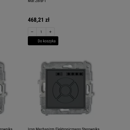
Mat 28Isr-1
468,21 zł
−
+
Do koszyka
erownika
Icon Mechanizm Elektronicznego Sterownika