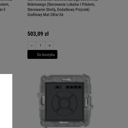
lotem,
Roletowego (Sterowanie Lokalne I Pilotem,
sr-3
Sterowanie Strefą, Dodatkowy Przycisk)
Grafitowy Mat 28Isr-3A
503,09 zł
−
+
Do koszyka