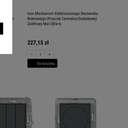
erownika
Icon Mechanizm Elektronicznego Sterownika
itowy Mat
Roletowego (Przycisk Centralny/Dodatkowy)
Grafitowy Mat 28Isr-6
227,15 zł
−
+
Do koszyka