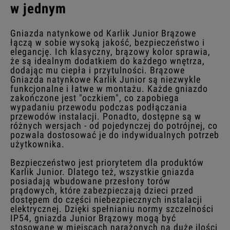
w jednym
Gniazda natynkowe od Karlik Junior Brązowe
łączą w sobie wysoką jakość, bezpieczeństwo i
elegancję. Ich klasyczny, brązowy kolor sprawia,
że są idealnym dodatkiem do każdego wnętrza,
dodając mu ciepła i przytulności. Brązowe
Gniazda natynkowe Karlik Junior są niezwykle
funkcjonalne i łatwe w montażu. Każde gniazdo
zakończone jest "oczkiem", co zapobiega
wypadaniu przewodu podczas podłączania
przewodów instalacji. Ponadto, dostępne są w
różnych wersjach - od pojedynczej do potrójnej, co
pozwala dostosować je do indywidualnych potrzeb
użytkownika.
Bezpieczeństwo jest priorytetem dla produktów
Karlik Junior. Dlatego też, wszystkie gniazda
posiadają wbudowane przesłony torów
prądowych, które zabezpieczają dzieci przed
dostępem do części niebezpiecznych instalacji
elektrycznej. Dzięki spełnianiu normy szczelności
IP54, gniazda Junior Brązowy mogą być
stosowane w miejscach narażonych na duże ilości