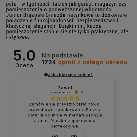
pyłu i wilgotności, takich jak garaż, magazyn czy
pomieszczenia o podwyższonej wilgotności.
Junior Brązowe Gniazda natynkowe to doskonałe
połączenie funkcjonalności, bezpieczeństwa i
klasycznej elegancji. Dzięki nim, każde
pomieszczenie stanie się nie tylko praktyczne, ale
i stylowe.
5.0
Na podstawie
1724
opinii
z całego okresu
Ocena
Jak zbieramy opinie?
Paweł
zweryfikowano
Zamówienie przyszło terminowo,
prawidłowo zapakowane. Paczka
dotarła do mnie w nienaruszonym
stanie. Paczka zapakowana
perfekcyjnie.
0
0