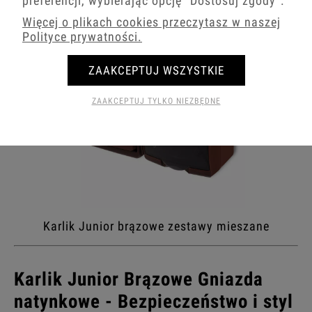
preferencji, wybierając opcję
"Dostosuj zgody"
.
Więcej o plikach cookies przeczytasz w naszej
Polityce prywatności.
ZAAKCEPTUJ WSZYSTKIE
ZAAKCEPTUJ TYLKO NIEZBĘDNE
Karlik Junior brązowe zestawy mieszane
Karlik Junior Brązowe Gniazda
natynkowe - Bezpieczeństwo i styl