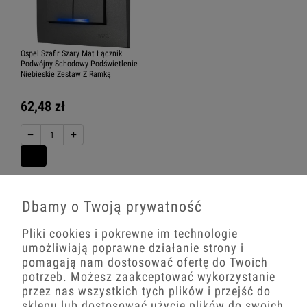
Ospel Szafir Szary Mat Łącznik
Podwójny Schodowy Podświetlenie
Niebieskie Zestaw Z Ramką
62,48 zł
−
+
Dbamy o Twoją prywatność
Pliki cookies i pokrewne im technologie
umożliwiają poprawne działanie strony i
pomagają nam dostosować ofertę do Twoich
potrzeb. Możesz zaakceptować wykorzystanie
przez nas wszystkich tych plików i przejść do
sklepu lub dostosować użycie plików do swoich