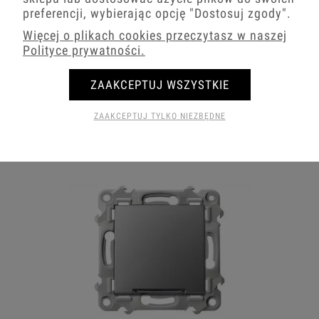
preferencji, wybierając opcję
"Dostosuj zgody"
.
Więcej o plikach cookies przeczytasz w naszej
Polityce prywatności.
ZAAKCEPTUJ WSZYSTKIE
Włączniki szare Ospel Szafir
ZAAKCEPTUJ TYLKO NIEZBĘDNE