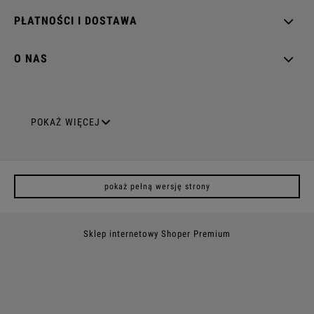
PŁATNOŚCI I DOSTAWA
O NAS
GNIAZDA ELEKTRYCZNE
POKAŻ WIĘCEJ
Gniazda pojedyncze
pokaż pełną wersję strony
Gniazda podwójne z uziemieniem
Gniazda potrójne
Sklep internetowy Shoper Premium
Gniazda poczwórne
Gniazda z uziemieniem (z bolcem)