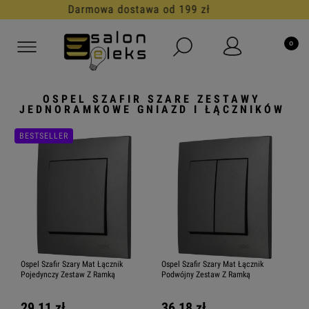
30 dni na darmowy zwrot
OSPEL SZAFIR SZARE ZESTAWY
JEDNORAMKOWE GNIAZD I ŁĄCZNIKÓW
BESTSELLER
Ospel Szafir Szary Mat Łącznik
Ospel Szafir Szary Mat Łącznik
Pojedynczy Zestaw Z Ramką
Podwójny Zestaw Z Ramką
29,11 zł
36,18 zł