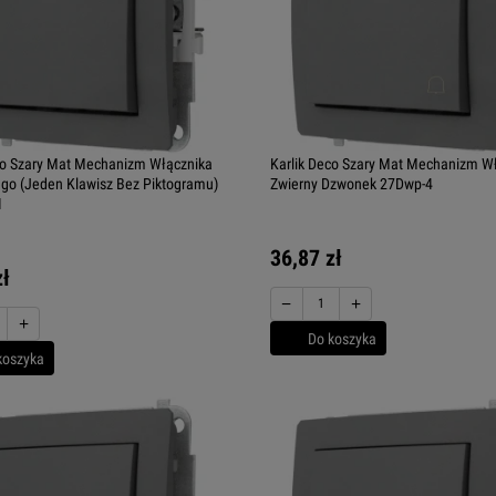
co Szary Mat Mechanizm Włącznika
Karlik Deco Szary Mat Mechanizm W
o (Jeden Klawisz Bez Piktogramu)
Zwierny Dzwonek 27Dwp-4
1
36,87 zł
zł
−
+
+
Do koszyka
koszyka