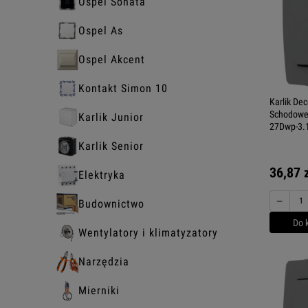
Ospel Sonata
Ospel As
Ospel Akcent
Kontakt Simon 10
Karlik De
Schodoweg
Karlik Junior
27Dwp-3.
Karlik Senior
36,87 
Elektryka
−
Budownictwo
Do 
Wentylatory i klimatyzatory
Narzędzia
Mierniki