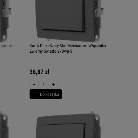
łącznika
Karlik Deco Szary Mat Mechanizm Włącznika
Zwierny Światło 27Dwp-5
36,87 zł
−
+
Do koszyka