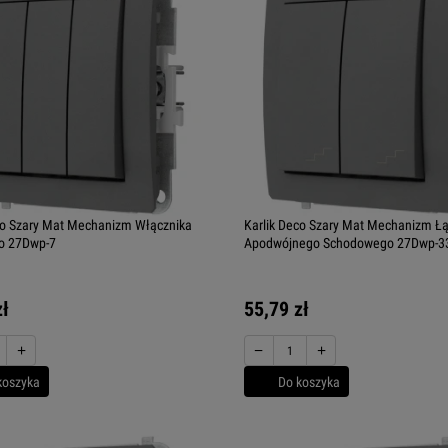
co Szary Mat Mechanizm Włącznika
Karlik Deco Szary Mat Mechanizm Łą
o 27Dwp-7
Apodwójnego Schodowego 27Dwp-3
zł
55,79 zł
+
−
+
koszyka
Do koszyka