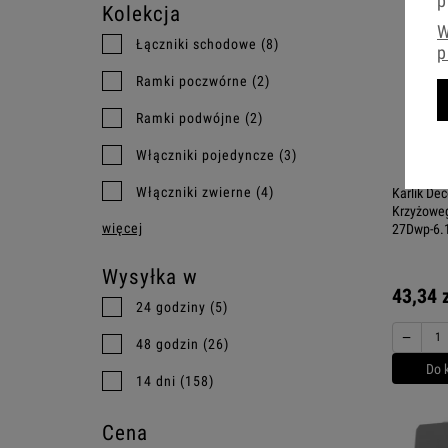
p
Kolekcja
W
Łączniki schodowe
(8)
p
Ramki poczwórne
(2)
Ramki podwójne
(2)
Włączniki pojedyncze
(3)
Włączniki zwierne
(4)
Karlik De
Krzyżoweg
więcej
27Dwp-6.
Wysyłka w
43,34 
24 godziny
(5)
−
48 godzin
(26)
Do 
14 dni
(158)
Cena