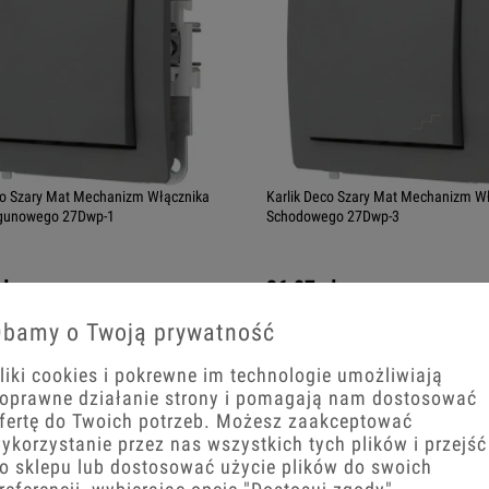
co Szary Mat Mechanizm Włącznika
Karlik Deco Szary Mat Mechanizm W
gunowego 27Dwp-1
Schodowego 27Dwp-3
zł
36,87 zł
bamy o Twoją prywatność
+
−
+
koszyka
Do koszyka
liki cookies i pokrewne im technologie umożliwiają
oprawne działanie strony i pomagają nam dostosować
fertę do Twoich potrzeb. Możesz zaakceptować
ykorzystanie przez nas wszystkich tych plików i przejść
o sklepu lub dostosować użycie plików do swoich