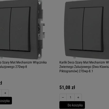
co Szary Mat Mechanizm Włącznika
Karlik Deco Szary Mat Mechanizm W
aluzjowego 27Dwp-8
Zwiernego Żaluzjowego (Dwa Klawis
Piktogramów) 27Dwp-8.1
zł
51,08 zł
+
−
+
koszyka
Do koszyka