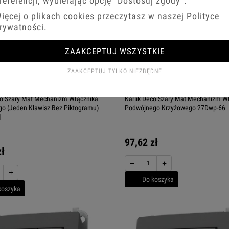
referencji, wybierając opcję
"Dostosuj zgody"
.
ięcej o plikach cookies przeczytasz w naszej Polityce
rywatności.
ZAAKCEPTUJ WSZYSTKIE
ZAAKCEPTUJ TYLKO NIEZBĘDNE
co Szary Mat Mechanizm Włącznika
Karlik Deco Szary Mat Mechanizm W
o (Jeden Klawisz Bez Piktogramu)
Podwójnego Krzyżowego 27Dwp-66
1
97,62 zł
zł
−
+
+
Do koszyka
koszyka