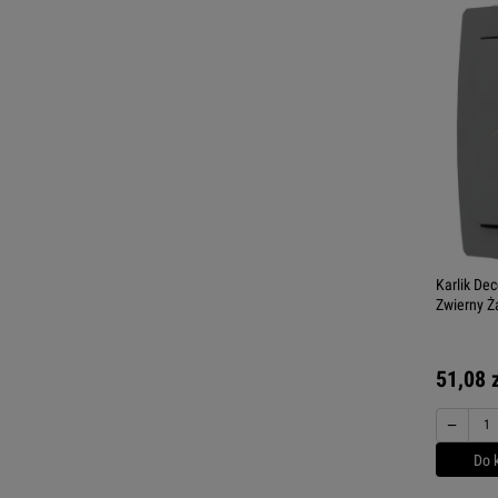
Karlik De
Zwierny Ż
51,08 
−
Do 