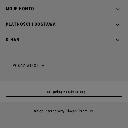
MOJE KONTO
PŁATNOŚCI I DOSTAWA
O NAS
GNIAZDA ELEKTRYCZNE
POKAŻ WIĘCEJ
Gniazda pojedyncze
pokaż pełną wersję strony
Gniazda podwójne z uziemieniem
Gniazda potrójne
Sklep internetowy Shoper Premium
Gniazda poczwórne