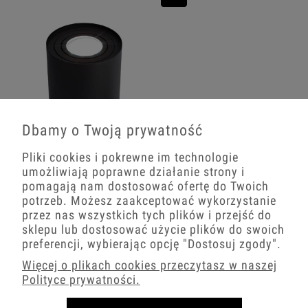
Dbamy o Twoją prywatność
Oprawa Halogenowa Czarna Tuba Led
Pliki cookies i pokrewne im technologie
Okrągła Z Żarówką Gu10 10W Zimna
umożliwiają poprawne działanie strony i
pomagają nam dostosować ofertę do Twoich
67,99 zł
potrzeb. Możesz zaakceptować wykorzystanie
przez nas wszystkich tych plików i przejść do
−
+
sklepu lub dostosować użycie plików do swoich
preferencji, wybierając opcję
"Dostosuj zgody"
.
Więcej o plikach cookies przeczytasz w naszej
Polityce prywatności.
5.0
Na podstawie