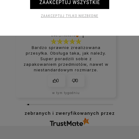
ZAAKCEPTUJ WSZYSTKIE
1724
opinii
z całego okresu
Ocena
ZAAKCEPTUJ TYLKO NIEZBĘDNE
Jak zbieramy opinie?
Michał
zweryfikowano
Bardzo sprawnie zrealizowana
przesyłka. Obsługa taka, jak należy.
Super poradzili sobie z
zapakowaniem przedmiotów, nawet w
niestandardowym rozmiarze.
0
0
w tym tygodniu
zebranych i zweryfikowanych przez