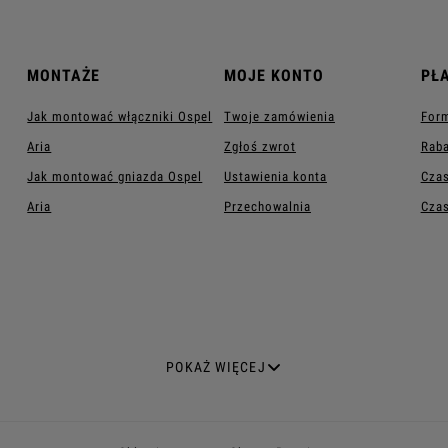
MONTAŻE
MOJE KONTO
PŁ
Jak montować włączniki Ospel
Twoje zamówienia
Form
Aria
Zgłoś zwrot
Raba
Jak montować gniazda Ospel
Ustawienia konta
Czas
Aria
Przechowalnia
Czas
A SPECJALISTYCZNE
WŁĄCZNIKI I ŁĄCZNIKI
POKAŻ WIĘCEJ
ntenowe
Włączniki światła
ntenowe podwójne
Włączniki dotykowe