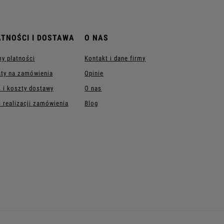
ATNOŚCI I DOSTAWA
O NAS
y płatności
Kontakt i dane firmy
ty na zamówienia
Opinie
 i koszty dostawy
O nas
 realizacji zamówienia
Blog
AKCESORIA
Ramki do kontaktów
Ściemniacze światła