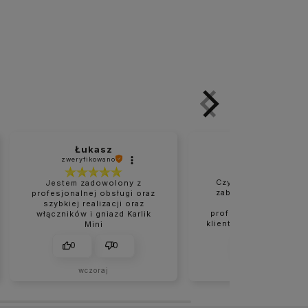
Łukasz
Marzanna
zweryfikowano
zweryfikowano
Czysta i naprawdę d
Jestem zadowolony z
zabezpieczona przes
profesjonalnej obsługi oraz
Bardzo rzetelne 
szybkiej realizacji oraz
profesjonalne podejś
włączników i gniazd Karlik
klienta. Wszystko było
Mini
na czas. Na pewno nie
moje ostatnie zakupy
0
0
0
0
sklepie.
wczoraj
w tym tygodniu