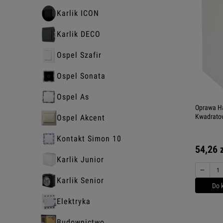
Karlik ICON
Karlik DECO
Ospel Szafir
Ospel Sonata
Ospel As
Oprawa H
Kwadrato
Ospel Akcent
Kontakt Simon 10
54,26 
Karlik Junior
−
Karlik Senior
Do 
Elektryka
Budownictwo