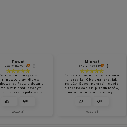
Paweł
Michał
zweryfikowano
zweryfikowano
Zamówienie przyszło
Bardzo sprawnie zrealizowana
erminowo, prawidłowo
przesyłka. Obsługa taka, jak
akowane. Paczka dotarła
należy. Super poradzili sobie
 mnie w nienaruszonym
z zapakowaniem przedmiotów,
nie. Paczka zapakowana
nawet w niestandardowym
perfekcyjnie.
rozmiarze.
0
0
0
0
wczoraj
wczoraj