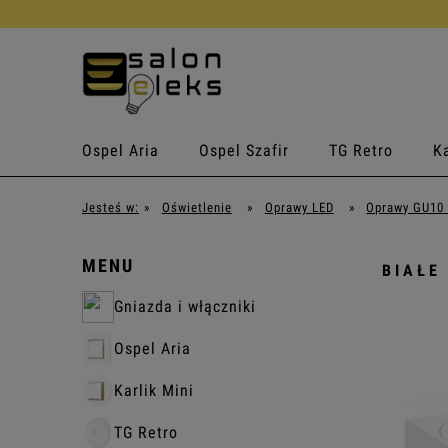
Ospel Aria
Ospel Szafir
TG Retro
Ka
Jesteś w:
»
Oświetlenie
»
Oprawy LED
»
Oprawy GU10
MENU
BIAŁE
Gniazda i włączniki
Ospel Aria
Karlik Mini
TG Retro