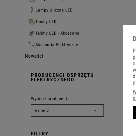
Lampy Uliczne LED
Taśmy LED
Taśmy LED - Akcesoria
D
Akcesoria Elektryczne
P
Nowości
p
o
w
PRODUCENCI OSPRZĘTU
d
ELEKTRYCZNEGO
p
W
p
Wybierz producenta
FILTRY