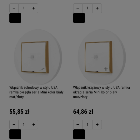
−
+
−
+
Zestawy gniazd
Zestawy włączników
amerykańskich
Włącznik schodowy w stylu USA
Włącznik krzyżowy w stylu USA ramka
Zestawy włącznik z gniazdem
ramka okrągła seria Mini kolor biały
okrągła seria Mini kolor biały
mat/złoty
mat/złoty
55,85 zł
64,86 zł
−
+
−
+