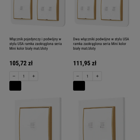
Włącznik pojedynczy i podwójny w
Dwa włączniki podwójne w stylu USA
stylu USA ramka zaokrąglona seria
ramka zaokrąglona seria Mini kolor
Mini kolor biały mat/złoty
biały mat/złoty
105,72 zł
111,95 zł
−
+
−
+