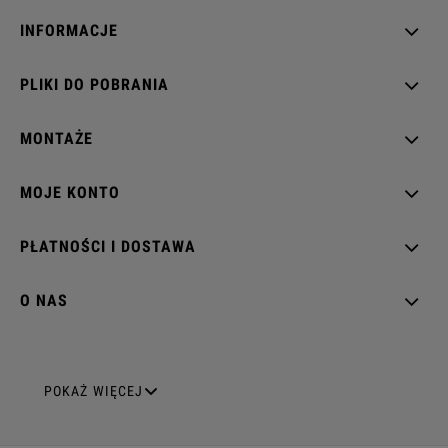
INFORMACJE
PLIKI DO POBRANIA
MONTAŻE
MOJE KONTO
PŁATNOŚCI I DOSTAWA
O NAS
GNIAZDA ELEKTRYCZNE
POKAŻ WIĘCEJ
Gniazda pojedyncze