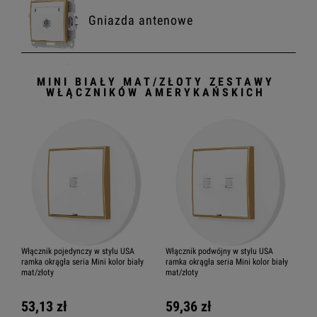
Gniazda antenowe
MINI BIAŁY MAT/ZŁOTY ZESTAWY
Gniazda multimedialne
WŁĄCZNIKÓW AMERYKAŃSKICH
Ramki
Sprawdź również gotowe
zestawy z ramkami
Włącznik pojedynczy w stylu USA
Włącznik podwójny w stylu USA
ramka okrągła seria Mini kolor biały
ramka okrągła seria Mini kolor biały
mat/złoty
mat/złoty
53,13 zł
59,36 zł
Zestawy włączników