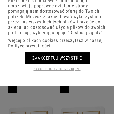
Pliki cookies i pokrewne im technologie
umożliwiają poprawne działanie strony i
pomagają nam dostosować ofertę do Twoich
potrzeb. Możesz zaakceptować wykorzystanie
przez nas wszystkich tych plików i przejść do
sklepu lub dostosować użycie plików do swoich
preferencji, wybierając opcję
"Dostosuj zgody"
.
Więcej o plikach cookies przeczytasz w naszej
Polityce prywatności.
Włącznik schodowy podwójny w stylu
Dwa włączniki pojedyncze w stylu
USA ramka zaokrąglona seria Mini
USA ramka zaokrąglona seria Mini
ZAAKCEPTUJ WSZYSTKIE
kolor biały mat/złoty
kolor biały mat/złoty
ZAAKCEPTUJ TYLKO NIEZBĘDNE
74,77 zł
99,49 zł
−
+
−
+