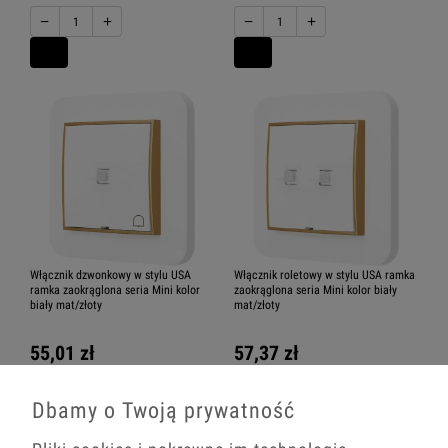
−
+
−
+
Włącznik dzwonkowy w stylu USA
Włącznik roletowy w stylu USA ramka
ramka zaokrąglona seria Mini kolor
zaokrąglona seria Mini kolor biały
biały mat/złoty
mat/złoty
55,01 zł
57,37 zł
−
+
−
+
Dbamy o Twoją prywatność