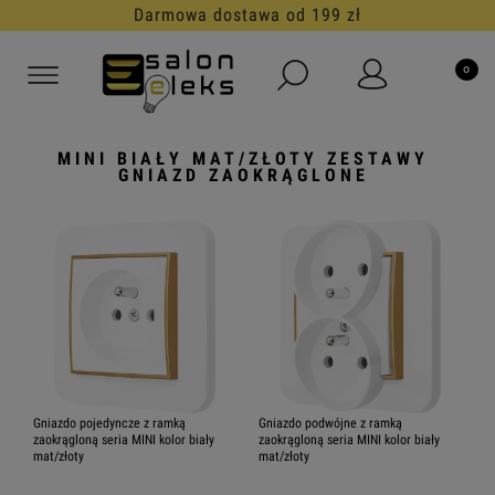
Darmowa dostawa od 199 zł
MINI BIAŁY MAT/ZŁOTY ZESTAWY
GNIAZD ZAOKRĄGLONE
Gniazdo pojedyncze z ramką
Gniazdo podwójne z ramką
zaokrągloną seria MINI kolor biały
zaokrągloną seria MINI kolor biały
mat/złoty
mat/złoty