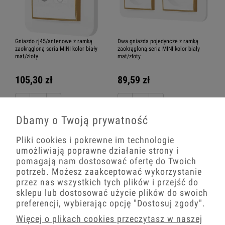
Gniazdo rj45/antenowe z ramką
Dwa gniazda pojedyncze z ramką
zaokrągloną seria MINI kolor biały
zaokrągloną seria MINI kolor biały
mat/złoty
mat/złoty
105,30 zł
89,59 zł
−
+
−
+
Dbamy o Twoją prywatność
Pliki cookies i pokrewne im technologie
umożliwiają poprawne działanie strony i
pomagają nam dostosować ofertę do Twoich
potrzeb. Możesz zaakceptować wykorzystanie
przez nas wszystkich tych plików i przejść do
sklepu lub dostosować użycie plików do swoich
preferencji, wybierając opcję
"Dostosuj zgody"
.
Więcej o plikach cookies przeczytasz w naszej