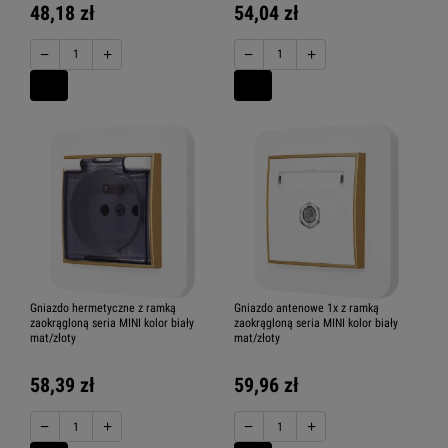
48,18 zł
54,04 zł
−
+
−
+
Gniazdo hermetyczne z ramką
Gniazdo antenowe 1x z ramką
zaokrągloną seria MINI kolor biały
zaokrągloną seria MINI kolor biały
mat/złoty
mat/złoty
58,39 zł
59,96 zł
−
+
−
+