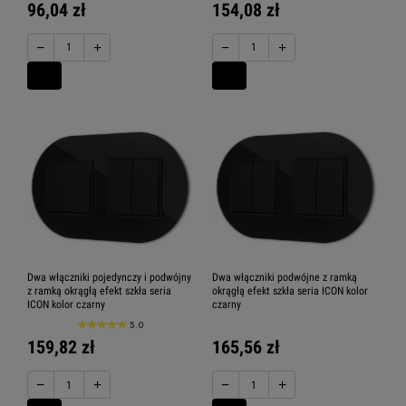
96,04 zł
154,08 zł
−
+
−
+
Dwa włączniki pojedynczy i podwójny
Dwa włączniki podwójne z ramką
z ramką okrągłą efekt szkła seria
okrągłą efekt szkła seria ICON kolor
ICON kolor czarny
czarny
5.0
159,82 zł
165,56 zł
−
+
−
+