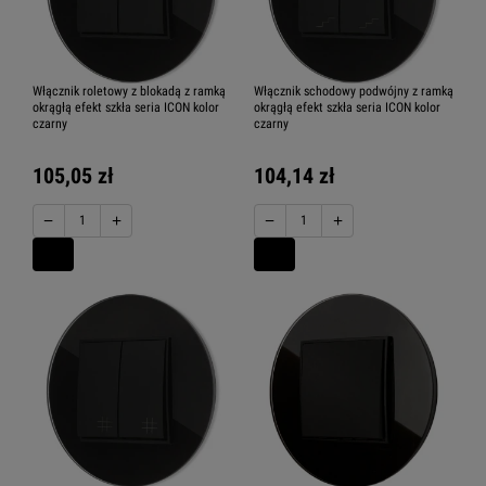
Karlik ICON pozostałe
Włącznik roletowy z blokadą z ramką
Włącznik schodowy podwójny z ramką
okrągłą efekt szkła seria ICON kolor
okrągłą efekt szkła seria ICON kolor
czarny
czarny
Karlik ICON ramki kwadratowe
105,05 zł
104,14 zł
−
+
−
+
arlik ICON ramki zaokrąglone
Karlik ICON ramki okrągłe