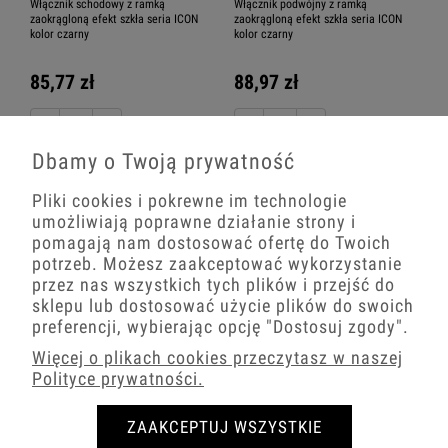
Włącznik schodowy z ramką
Włącznik podwójny z ramką
zaokrągloną efekt szkła seria ICON
zaokrągloną efekt szkła seria ICON
kolor czarny
kolor czarny
85,77 zł
88,97 zł
−
+
−
+
Dbamy o Twoją prywatność
Pliki cookies i pokrewne im technologie
umożliwiają poprawne działanie strony i
pomagają nam dostosować ofertę do Twoich
potrzeb. Możesz zaakceptować wykorzystanie
przez nas wszystkich tych plików i przejść do
sklepu lub dostosować użycie plików do swoich
preferencji, wybierając opcję
"Dostosuj zgody"
.
Więcej o plikach cookies przeczytasz w naszej
Polityce prywatności.
Włącznik pojedynczy z ramką
Włącznik potrójny z ramką
zaokrągloną efekt szkła seria ICON
zaokrągloną efekt szkła seria ICON
kolor czarny
kolor czarny
ZAAKCEPTUJ WSZYSTKIE