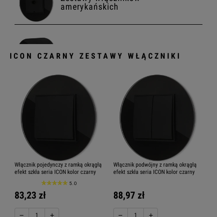
amerykańskich
Zestawy włącznik z gniazdem
ICON CZARNY ZESTAWY WŁĄCZNIKI
Dobierz według modułów
Karlik ICON włącznik
Jednoklawiszowy
Włącznik pojedynczy z ramką okrągłą
Włącznik podwójny z ramką okrągłą
efekt szkła seria ICON kolor czarny
efekt szkła seria ICON kolor czarny
Karlik ICON
5.0
włącznik Dwuklawiszowy
83,23 zł
88,97 zł
−
+
−
+