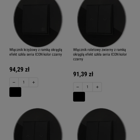
Karlik ICON USA jednoklawiszowy
Włącznik krzyżowy z ramką okrągłą
Włącznik roletowy zwierny z ramką
efekt szkła seria ICON kolor czarny
okrągłą efekt szkła seria ICON kolor
czarny
Karlik ICON USA dwuklawiszowy
94,29 zł
91,39 zł
−
+
−
+
Karlik ICON ładowarki USB
Karlik ICON gniazda antenowe