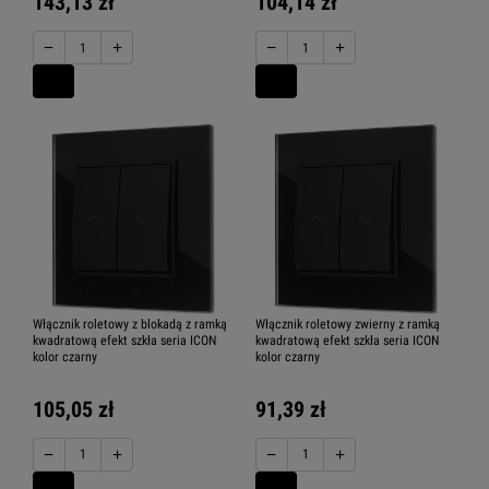
143,13 zł
104,14 zł
−
+
−
+
Włącznik roletowy z blokadą z ramką
Włącznik roletowy zwierny z ramką
kwadratową efekt szkła seria ICON
kwadratową efekt szkła seria ICON
kolor czarny
kolor czarny
105,05 zł
91,39 zł
−
+
−
+