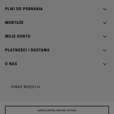
PLIKI DO POBRANIA
MONTAŻE
MOJE KONTO
PŁATNOŚCI I DOSTAWA
O NAS
GNIAZDA ELEKTRYCZNE
POKAŻ WIĘCEJ
Gniazda pojedyncze
pokaż pełną wersję strony
Gniazda podwójne z uziemieniem