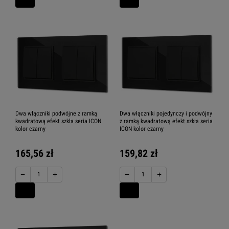
Dwa włączniki podwójne z ramką
Dwa włączniki pojedynczy i podwójny
kwadratową efekt szkła seria ICON
z ramką kwadratową efekt szkła seria
kolor czarny
ICON kolor czarny
165,56 zł
159,82 zł
−
+
−
+