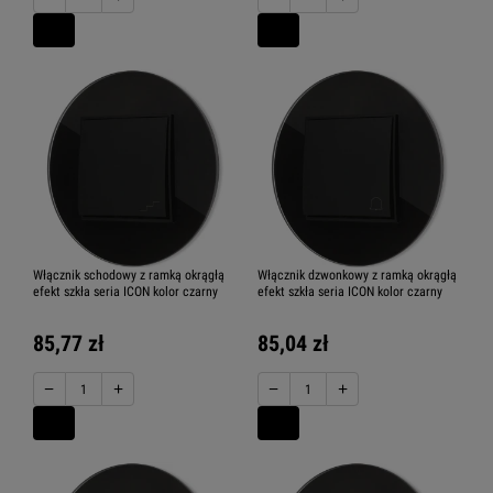
Karlik ICON
włącznik Trzyklawiszowy
Karlik ICON moduły elektroniczne
Karlik ICON gniazda elektryczne
Włącznik schodowy z ramką okrągłą
Włącznik dzwonkowy z ramką okrągłą
efekt szkła seria ICON kolor czarny
efekt szkła seria ICON kolor czarny
85,77 zł
85,04 zł
Karlik ICON gniazda komputerowe
−
+
−
+
Karlik ICON Gniazda multimedialne