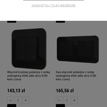
83,23 zł
104,57 zł
ZAAKCEPTUJ TYLKO NIEZBĘDNE
−
+
−
+
Włącznik krzyżowy podwójny z ramką
Dwa włączniki podwójne z ramką
zaokrągloną efekt szkła seria ICON
zaokrągloną efekt szkła seria ICON
kolor czarny
kolor czarny
143,13 zł
165,56 zł
−
+
−
+