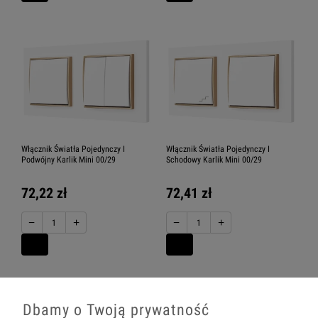
Włącznik Światła Pojedynczy I
Włącznik Światła Pojedynczy I
Podwójny Karlik Mini 00/29
Schodowy Karlik Mini 00/29
72,22 zł
72,41 zł
−
+
−
+
Dbamy o Twoją prywatność