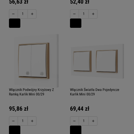
56,63 zł
52,40 zł
−
+
−
+
Włącznik Podwójny Krzyżowy Z
Włącznik Światła Dwa Pojedyncze
Ramką Karlik Mini 00/29
Karlik Mini 00/29
95,86 zł
69,44 zł
−
+
−
+