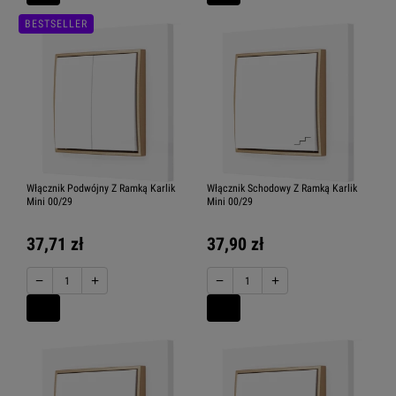
BESTSELLER
Włącznik Podwójny Z Ramką Karlik
Włącznik Schodowy Z Ramką Karlik
Mini 00/29
Mini 00/29
37,71 zł
37,90 zł
−
+
−
+