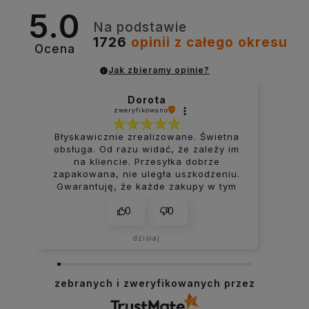
5.0
Na podstawie
1726
opinii
z całego okresu
Ocena
Jak zbieramy opinie?
Dorota
zweryfikowano
Błyskawicznie zrealizowane. Świetna
obsługa. Od razu widać, że zależy im
na kliencie. Przesyłka dobrze
zapakowana, nie uległa uszkodzeniu.
Gwarantuję, że każde zakupy w tym
sklepie kończą się uśmiechem na
0
0
ustach.
dzisiaj
zebranych i zweryfikowanych przez