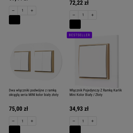
72,22 zł
−
+
−
+
BESTSELLER
Dwa włączniki podwójne z ramką
Włącznik Pojedynczy Z Ramką Karlik
okrągłą seria MINI kolor biały złoty
Mini Kolor Biały / Złoty
75,00 zł
34,93 zł
−
+
−
+