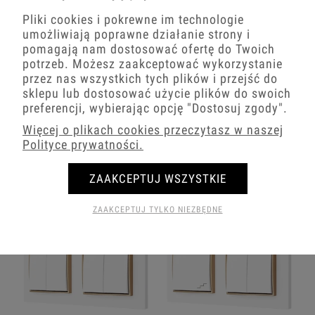
Pliki cookies i pokrewne im technologie
umożliwiają poprawne działanie strony i
pomagają nam dostosować ofertę do Twoich
potrzeb. Możesz zaakceptować wykorzystanie
przez nas wszystkich tych plików i przejść do
Włącznik Światła Pojedynczy I
Włącznik Światła Dwa Krzyżowe
sklepu lub dostosować użycie plików do swoich
Krzyżowy 00/29 Karlik Mini
00/29 Karlik Mini
preferencji, wybierając opcję
"Dostosuj zgody"
.
82,02 zł
94,60 zł
Więcej o plikach cookies przeczytasz w naszej
Polityce prywatności.
−
+
−
+
ZAAKCEPTUJ WSZYSTKIE
ZAAKCEPTUJ TYLKO NIEZBĘDNE