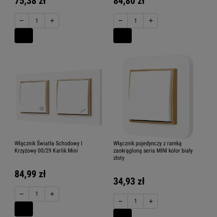
75,38 zł
84,80 zł
−
+
−
+
Włącznik Światła Schodowy I
Włącznik pojedynczy z ramką
Krzyżowy 00/29 Karlik Mini
zaokrągloną seria MINI kolor biały
złoty
84,99 zł
34,93 zł
−
+
−
+