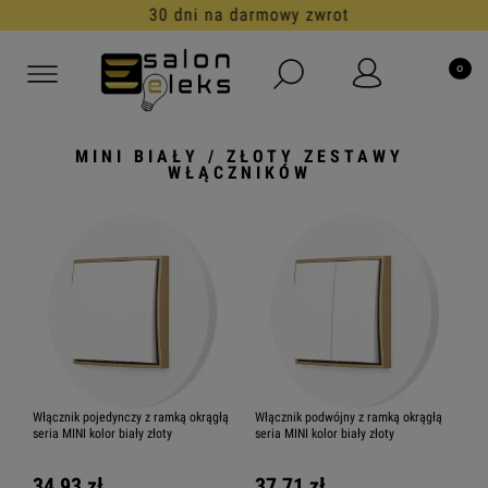
30 dni na darmowy zwrot
MINI BIAŁY / ZŁOTY ZESTAWY
WŁĄCZNIKÓW
Włącznik pojedynczy z ramką okrągłą
Włącznik podwójny z ramką okrągłą
seria MINI kolor biały złoty
seria MINI kolor biały złoty
34,93 zł
37,71 zł