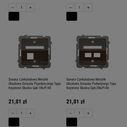
−
+
−
+
Sonata Czekoladowy Metalik
Sonata Czekoladowy Metalik
Obudowa Gniazda Pojedynczego Typu
Obudowa Gniazda Podwójnego Typu
Keystone Skośna Gpk-1Rs/P/40
Keystone Skośna Gpk-2Rs/P/40
21,01 zł
21,01 zł
−
+
−
+