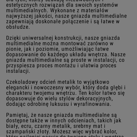
estetycznych rozwiązań dla swoich systemów
multimedialnych. Wykonane z materiałów
najwyższej jakości, nasze gniazda multimedialne
zapewniają doskonałe połączenie i są łatwe w
obsłudze.
Dzięki uniwersalnej konstrukcji, nasze gniazda
multimedialne można montować zarówno w
pionie, jak i poziomie, umożliwiając łatwe
dopasowanie do każdego układu wnętrza. Nasze
gniazda multimedialne są proste w instalacji, co
przyspiesza proces montażu i ułatwia proces
instalacji.
Czekoladowy odcień metalik to wyjątkowo
elegancki i nowoczesny wybór, który doda głębi i
charakteru twojemu wnętrzu. Ten kolor łatwo się
dopasowuje do wielu stylów dekoracyjnych,
dodając odrobinę luksusu i wyrafinowania.
Pamiętaj, że nasze gniazda multimedialne są
dostępne także w innych odcieniach, takich jak
biały, ecru, czarny metalik, srebrny mat i
szampański złoty. Możesz więc wybrać kolor,
który najlepiej pasuje do twojego stylu i wnętrza.