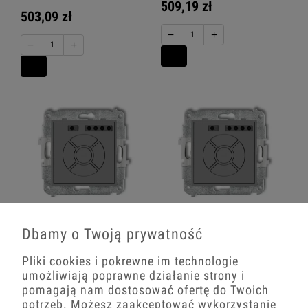
509,19 zł
503,09 zł
−
+
−
+
Icon Mechanizm Elektronicznego
Icon Mechanizm Elektronicznego
Sterownika Roletowego (Przycisk
Sterownika Roletowego (Przycisk
Dbamy o Twoją prywatność
Strefowy) Szary Mat 27Isr-5
Centralny/Dodatkowy) Szary Mat
27Isr-6
Pliki cookies i pokrewne im technologie
217,00 zł
umożliwiają poprawne działanie strony i
227,15 zł
pomagają nam dostosować ofertę do Twoich
−
+
potrzeb. Możesz zaakceptować wykorzystanie