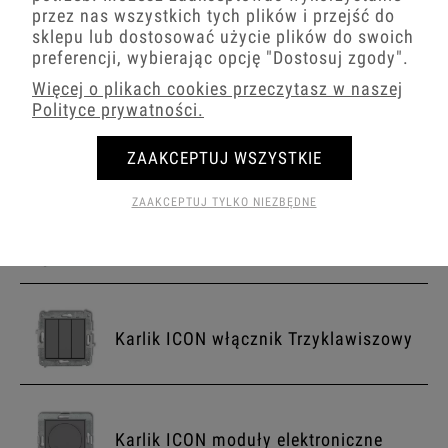
−
+
przez nas wszystkich tych plików i przejść do
sklepu lub dostosować użycie plików do swoich
preferencji, wybierając opcję
"Dostosuj zgody"
.
Więcej o plikach cookies przeczytasz w naszej
Polityce prywatności.
Karlik ICON włącznik
Jednoklawiszowy
ZAAKCEPTUJ WSZYSTKIE
ZAAKCEPTUJ TYLKO NIEZBĘDNE
Karlik ICON włącznik Dwuklawiszowy
Karlik ICON włącznik Trzyklawiszowy
Karlik ICON moduły elektroniczne