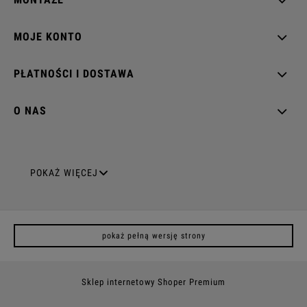
MOJE KONTO
PŁATNOŚCI I DOSTAWA
O NAS
GNIAZDA ELEKTRYCZNE
POKAŻ WIĘCEJ
Gniazda pojedyncze
pokaż pełną wersję strony
Gniazda podwójne z uziemieniem
Gniazda potrójne
Sklep internetowy Shoper Premium
Gniazda poczwórne