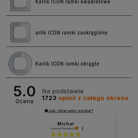
Karlik ICON ramki kwadratowe
arlik ICON ramki zaokrąglone
Karlik ICON ramki okrągłe
5.0
Na podstawie
1723
opinii
z całego okresu
Ocena
Jak zbieramy opinie?
Michał
zweryfikowano