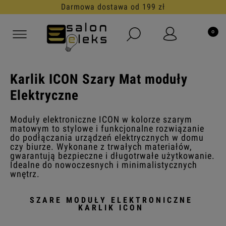
ostawa od 199 zł
30 dni n
Karlik ICON Szary Mat moduły
Elektryczne
Moduły elektroniczne ICON w kolorze szarym
matowym to stylowe i funkcjonalne rozwiązanie
do podłączania urządzeń elektrycznych w domu
czy biurze. Wykonane z trwałych materiałów,
gwarantują bezpieczne i długotrwałe użytkowanie.
Idealne do nowoczesnych i minimalistycznych
wnętrz.
SZARE MODUŁY ELEKTRONICZNE
KARLIK ICON