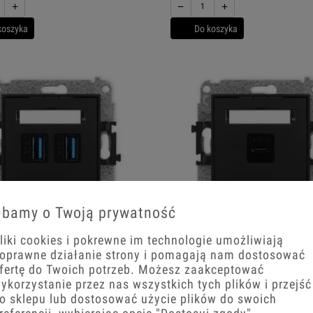
+
−
+
koszyka
Do koszyka
bamy o Twoją prywatność
liki cookies i pokrewne im technologie umożliwiają
ni czarny mat Gniazdo 2x USB A-A 3.0
Karlik Mini czarny mat Gniazdo 1x U
oprawne działanie strony i pomagają nam dostosować
i 12MGUSB-6
ramki 12MGUSB-7
fertę do Twoich potrzeb. Możesz zaakceptować
ykorzystanie przez nas wszystkich tych plików i przejść
o sklepu lub dostosować użycie plików do swoich
 zł
123,43 zł