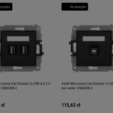
koszyka
Do koszyka
ni czarny mat Gniazdo 2x USB A-A 2.0
Karlik Mini czarny mat Gniazdo 1x U
i 12MGUSB-2
bez ramki 12MGUSB-3
 zł
115,63 zł