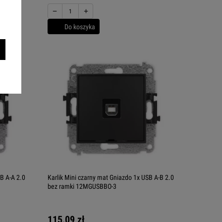
−
+
Do koszyka
B A-A 2.0
Karlik Mini czarny mat Gniazdo 1x USB A-B 2.0
bez ramki 12MGUSBBO-3
115,09 zł