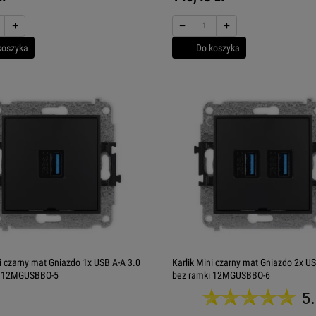
+
−
+
koszyka
Do koszyka
ni czarny mat Gniazdo 1x USB A-A 3.0
Karlik Mini czarny mat Gniazdo 2x US
i 12MGUSBBO-5
bez ramki 12MGUSBBO-6
5