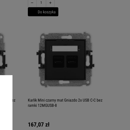
−
+
Do koszyka
SB C-C bez
Karlik Mini czarny mat Gniazdo 2x USB C-C bez
ramki 12MGUSB-8
167,07 zł