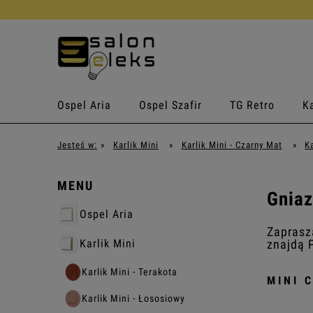
Ospel Aria
Ospel Szafir
TG Retro
Ka
Jesteś w:
»
Karlik Mini
»
Karlik Mini - Czarny Mat
»
K
MENU
Gniaz
Ospel Aria
Zaprasz
znajdą 
Karlik Mini
Karlik Mini - Terakota
MINI 
Karlik Mini - Łososiowy