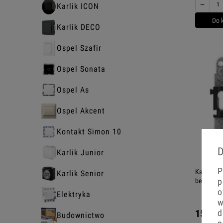
−
Karlik ICON
Do 
Karlik DECO
Ospel Szafir
Ospel Sonata
Ospel As
Ospel Akcent
Kontakt Simon 10
D
Karlik Junior
P
Karlik Mi
Karlik Senior
p
bez ramk
o
Elektryka
w
d
154,74
Budownictwo