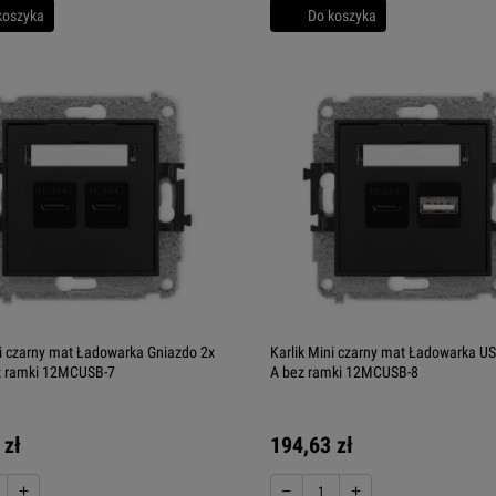
koszyka
Do koszyka
ni czarny mat Ładowarka Gniazdo 2x
Karlik Mini czarny mat Ładowarka U
z ramki 12MCUSB-7
A bez ramki 12MCUSB-8
 zł
194,63 zł
+
−
+