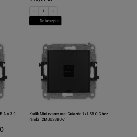
−
+
Do koszyka
B A-A 3.0
Karlik Mini czarny mat Gniazdo 1x USB C-C bez
ramki 12MGUSBBO-7
.0