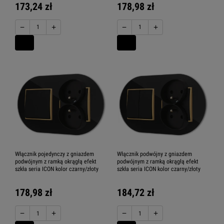
173,24 zł
178,98 zł
−
+
−
+
Włącznik pojedynczy z gniazdem
Włącznik podwójny z gniazdem
podwójnym z ramką okrągłą efekt
podwójnym z ramką okrągłą efekt
szkła seria ICON kolor czarny/złoty
szkła seria ICON kolor czarny/złoty
178,98 zł
184,72 zł
−
+
−
+