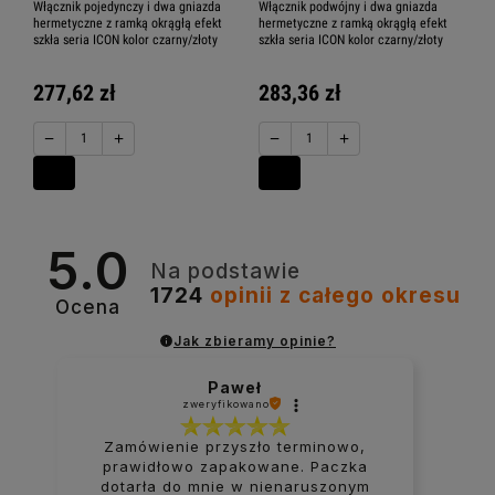
Włącznik pojedynczy i dwa gniazda
Włącznik podwójny i dwa gniazda
hermetyczne z ramką okrągłą efekt
hermetyczne z ramką okrągłą efekt
szkła seria ICON kolor czarny/złoty
szkła seria ICON kolor czarny/złoty
277,62 zł
283,36 zł
−
+
−
+
5.0
Na podstawie
1724
opinii
z całego okresu
Ocena
Jak zbieramy opinie?
Paweł
zweryfikowano
Zamówienie przyszło terminowo,
prawidłowo zapakowane. Paczka
dotarła do mnie w nienaruszonym