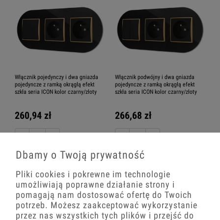
Włącznik pojedynczy i dwa gniazda
Włącznik podwójny i dwa gniazda
pojedyncze z ramką okrągłą efekt
pojedyncze z ramką okrągłą efekt
szkła seria ICON kolor czarny/złoty
szkła seria ICON kolor czarny/złoty
260,94 zł
266,68 zł
−
+
−
+
Dbamy o Twoją prywatność
Pliki cookies i pokrewne im technologie
umożliwiają poprawne działanie strony i
pomagają nam dostosować ofertę do Twoich
potrzeb. Możesz zaakceptować wykorzystanie
przez nas wszystkich tych plików i przejść do