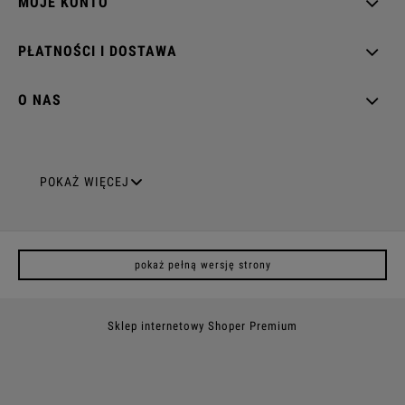
MOJE KONTO
PŁATNOŚCI I DOSTAWA
O NAS
GNIAZDA ELEKTRYCZNE
POKAŻ WIĘCEJ
Gniazda pojedyncze
pokaż pełną wersję strony
Gniazda podwójne z uziemieniem
Gniazda potrójne
Sklep internetowy Shoper Premium
Gniazda poczwórne
Gniazda z uziemieniem (z bolcem)