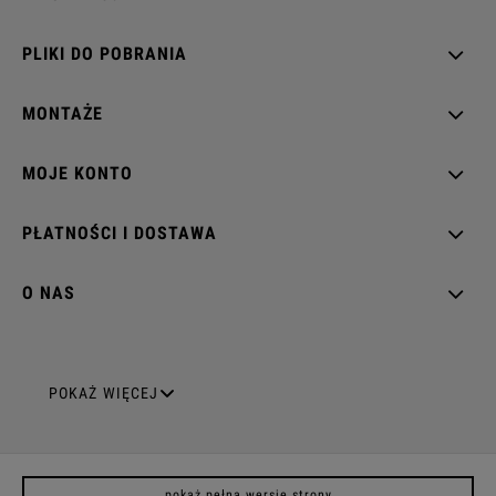
PLIKI DO POBRANIA
MONTAŻE
MOJE KONTO
PŁATNOŚCI I DOSTAWA
O NAS
GNIAZDA ELEKTRYCZNE
POKAŻ WIĘCEJ
Gniazda pojedyncze
pokaż pełną wersję strony