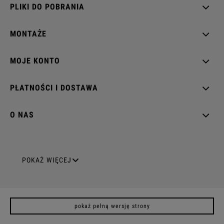
PLIKI DO POBRANIA
MONTAŻE
MOJE KONTO
PŁATNOŚCI I DOSTAWA
O NAS
GNIAZDA ELEKTRYCZNE
POKAŻ WIĘCEJ
Gniazda pojedyncze
pokaż pełną wersję strony
Gniazda podwójne z uziemieniem