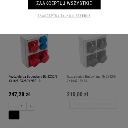
Powiadom o dostępności
ZAAKCEPTUJ WSZYSTKIE
−
+
ZAAKCEPTUJ TYLKO NIEZBĘDNE
Rozdzielnica Budowlana Rb 2X32/5
Rozdzielnica Budowlana Rb 2X32/5
1X16/5 2X250V 952-10
2X16/5 952-14
247,28 zł
210,00 zł
Powiadom o dostępności
−
+