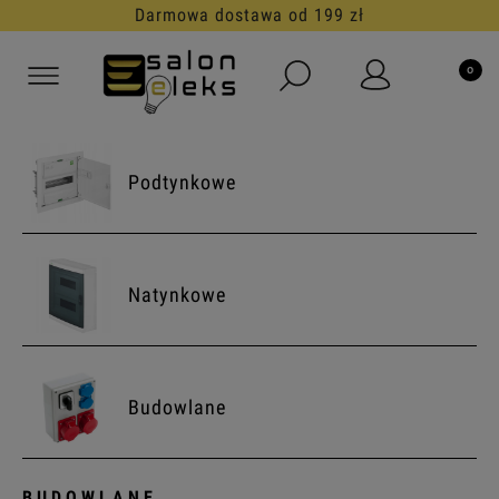
30 dni na darmowy zwrot
Podtynkowe
Natynkowe
Budowlane
BUDOWLANE