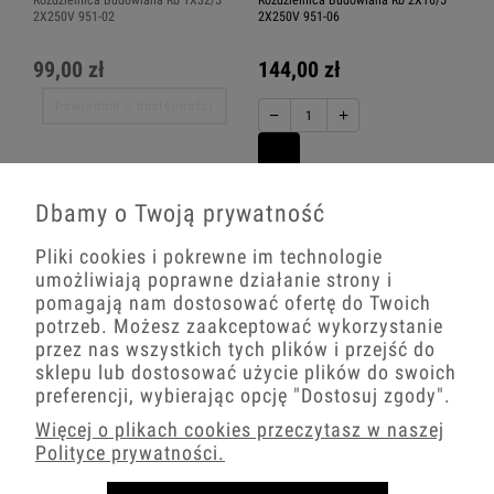
Rozdzielnica Budowlana Rb 1X32/5
Rozdzielnica Budowlana Rb 2X16/5
2X250V 951-02
2X250V 951-06
99,00 zł
144,00 zł
Powiadom o dostępności
−
+
Dbamy o Twoją prywatność
Pliki cookies i pokrewne im technologie
umożliwiają poprawne działanie strony i
pomagają nam dostosować ofertę do Twoich
potrzeb. Możesz zaakceptować wykorzystanie
przez nas wszystkich tych plików i przejść do
sklepu lub dostosować użycie plików do swoich
preferencji, wybierając opcję
"Dostosuj zgody"
.
Rozdzielnica Budowlana Rb 2X16/5
Rozdzielnica Budowlana Rb 2X250V
951-04
950-03
Więcej o plikach cookies przeczytasz w naszej
Polityce prywatności.
92,00 zł
76,32 zł