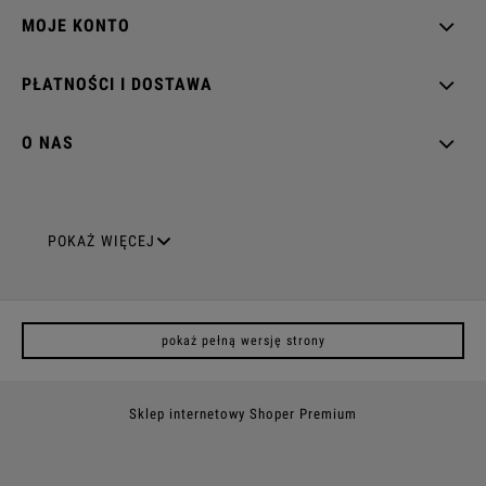
MOJE KONTO
PŁATNOŚCI I DOSTAWA
O NAS
GNIAZDA ELEKTRYCZNE
POKAŻ WIĘCEJ
Gniazda pojedyncze
pokaż pełną wersję strony
Gniazda podwójne z uziemieniem
Gniazda potrójne
Sklep internetowy Shoper Premium
Gniazda poczwórne