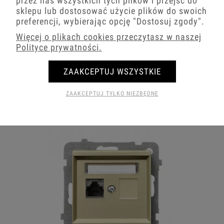
przez nas wszystkich tych plików i przejść do
sklepu lub dostosować użycie plików do swoich
preferencji, wybierając opcję
"Dostosuj zgody"
.
Więcej o plikach cookies przeczytasz w naszej
Polityce prywatności.
ZAAKCEPTUJ WSZYSTKIE
ZAAKCEPTUJ TYLKO NIEZBĘDNE
Gniazda antenowe złote Ospel Sonata