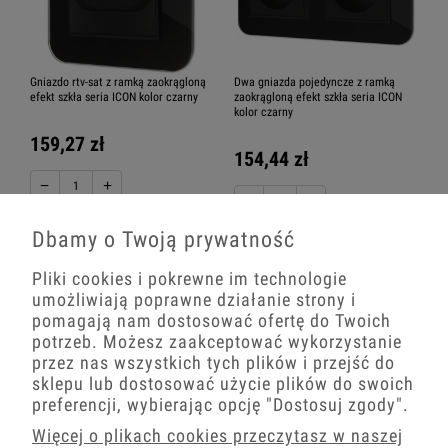
Gniazdo rtv-sat z ramką zaokrągloną
Dwa gniazda pojedyncze z ramką
efekt szkła seria ICON kolor czarny
zaokrągloną efekt szkła seria ICON
kolor czarny
159,27 zł
154,44 zł
−
+
−
+
Dbamy o Twoją prywatność
Pliki cookies i pokrewne im technologie
umożliwiają poprawne działanie strony i
pomagają nam dostosować ofertę do Twoich
potrzeb. Możesz zaakceptować wykorzystanie
przez nas wszystkich tych plików i przejść do
sklepu lub dostosować użycie plików do swoich
preferencji, wybierając opcję
"Dostosuj zgody"
.
Więcej o plikach cookies przeczytasz w naszej