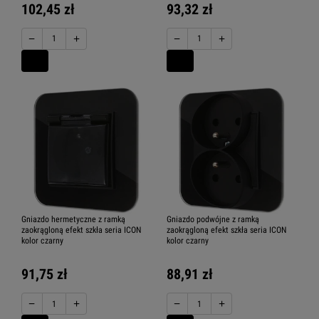
102,45 zł
93,32 zł
−
+
−
+
Gniazdo hermetyczne z ramką
Gniazdo podwójne z ramką
zaokrągloną efekt szkła seria ICON
zaokrągloną efekt szkła seria ICON
kolor czarny
kolor czarny
91,75 zł
88,91 zł
−
+
−
+