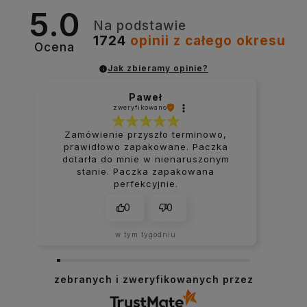
5.0
Na podstawie
Gniazda antenowe
1724
opinii
z całego okresu
Ocena
Jak zbieramy opinie?
Gniazda multimedialne
Paweł
zweryfikowano
Zamówienie przyszło terminowo,
prawidłowo zapakowane. Paczka
dotarła do mnie w nienaruszonym
Moduly elektroniczne
stanie. Paczka zapakowana
perfekcyjnie.
0
0
Ramki
w tym tygodniu
zebranych i zweryfikowanych przez