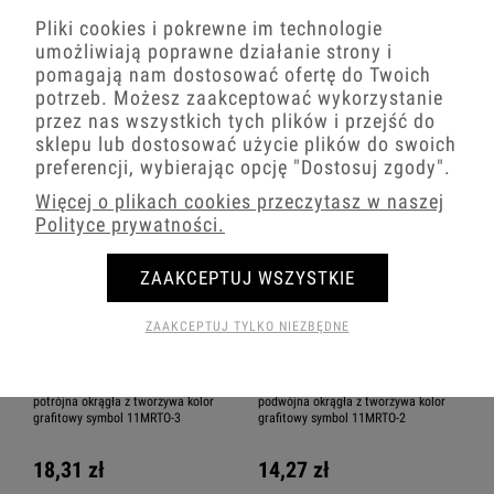
grafitowy symbol 11MRTO-5
grafitowy symbol 11MRTO-4
Pliki cookies i pokrewne im technologie
umożliwiają poprawne działanie strony i
31,67 zł
24,84 zł
pomagają nam dostosować ofertę do Twoich
potrzeb. Możesz zaakceptować wykorzystanie
−
+
−
+
przez nas wszystkich tych plików i przejść do
sklepu lub dostosować użycie plików do swoich
preferencji, wybierając opcję
"Dostosuj zgody"
.
NOWOŚĆ
NOWOŚĆ
Więcej o plikach cookies przeczytasz w naszej
Polityce prywatności.
ZAAKCEPTUJ WSZYSTKIE
ZAAKCEPTUJ TYLKO NIEZBĘDNE
Karlik Seria Mini Ramka uniwersalna
Karlik Seria Mini Ramka uniwersalna
potrójna okrągła z tworzywa kolor
podwójna okrągła z tworzywa kolor
grafitowy symbol 11MRTO-3
grafitowy symbol 11MRTO-2
18,31 zł
14,27 zł