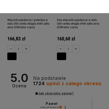
Włącznik pojedynczy i podwójny w
Dwa włączniki pojedyncze w stylu
stylu USA ramka okrągła efekt szkła
USA ramka okrągła efekt szkła seria
seria ICON kolor czarny
ICON kolor czarny
166,83 zł
160,60 zł
−
+
−
+
5.0
Na podstawie
1724
opinii
z całego okresu
Ocena
Jak zbieramy opinie?
Paweł
zweryfikowano