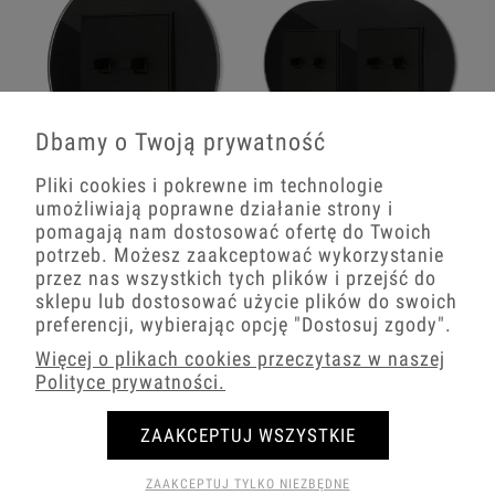
Dbamy o Twoją prywatność
Włącznik schodowy podwójny w stylu
Dwa włączniki podwójne w stylu USA
Pliki cookies i pokrewne im technologie
USA ramka okrągła efekt szkła seria
ramka okrągła efekt szkła seria ICON
umożliwiają poprawne działanie strony i
ICON kolor czarny
kolor czarny
pomagają nam dostosować ofertę do Twoich
potrzeb. Możesz zaakceptować wykorzystanie
108,13 zł
173,06 zł
przez nas wszystkich tych plików i przejść do
sklepu lub dostosować użycie plików do swoich
−
+
−
+
preferencji, wybierając opcję
"Dostosuj zgody"
.
Więcej o plikach cookies przeczytasz w naszej
Polityce prywatności.
ZAAKCEPTUJ WSZYSTKIE
ZAAKCEPTUJ TYLKO NIEZBĘDNE