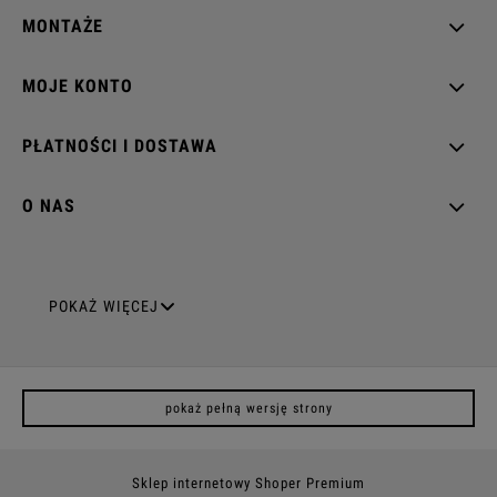
MONTAŻE
MOJE KONTO
PŁATNOŚCI I DOSTAWA
O NAS
GNIAZDA ELEKTRYCZNE
POKAŻ WIĘCEJ
Gniazda pojedyncze
pokaż pełną wersję strony
Gniazda podwójne z uziemieniem
Gniazda potrójne
Sklep internetowy Shoper Premium