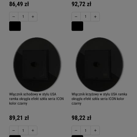
86,49 zł
92,72 zł
−
+
−
+
Włącznik schodowy w stylu USA
Włącznik krzyżowy w stylu USA ramka
ramka okrągła efekt szkła seria ICON
okrągła efekt szkła seria ICON kolor
kolor czarny
czarny
89,21 zł
98,22 zł
−
+
−
+