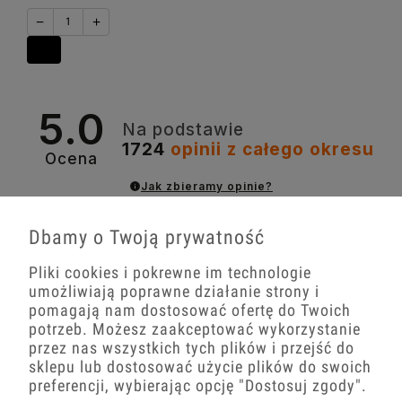
−
+
5.0
Na podstawie
1724
opinii
z całego okresu
Ocena
Jak zbieramy opinie?
Michał
Dbamy o Twoją prywatność
zweryfikowano
Pliki cookies i pokrewne im technologie
Bardzo sprawnie zrealizowana
przesyłka. Obsługa taka, jak należy.
umożliwiają poprawne działanie strony i
Super poradzili sobie z
pomagają nam dostosować ofertę do Twoich
zapakowaniem przedmiotów, nawet w
potrzeb. Możesz zaakceptować wykorzystanie
niestandardowym rozmiarze.
przez nas wszystkich tych plików i przejść do
sklepu lub dostosować użycie plików do swoich
0
0
preferencji, wybierając opcję
"Dostosuj zgody"
.