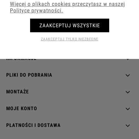
wczoraj
Więcej o plikach cookies przeczytasz w naszej
Polityce prywatności.
zebranych i zweryfikowanych przez
ZAAKCEPTUJ WSZYSTKIE
ZAAKCEPTUJ TYLKO NIEZBĘDNE
INFORMACJE
PLIKI DO POBRANIA
MONTAŻE
MOJE KONTO
PŁATNOŚCI I DOSTAWA