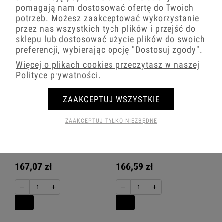
pomagają nam dostosować ofertę do Twoich
−
+
−
+
potrzeb. Możesz zaakceptować wykorzystanie
przez nas wszystkich tych plików i przejść do
sklepu lub dostosować użycie plików do swoich
preferencji, wybierając opcję
"Dostosuj zgody"
.
Więcej o plikach cookies przeczytasz w naszej
Polityce prywatności.
ZAAKCEPTUJ WSZYSTKIE
ZAAKCEPTUJ TYLKO NIEZBĘDNE
Karlik Mini biały mat Gniazdo 2x USB
Karlik Mini biały mat Gniazdo 2x USB
C-C bez ramki 25MGUSB-8
C-C bez ramki 25MGUSBBO-8
167,07 zł
166,59 zł
−
+
−
+