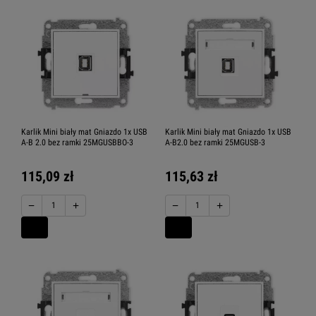
Karlik Mini biały mat Gniazdo 1x USB
Karlik Mini biały mat Gniazdo 1x USB
A-B 2.0 bez ramki 25MGUSBBO-3
A-B2.0 bez ramki 25MGUSB-3
115,09 zł
115,63 zł
−
+
−
+