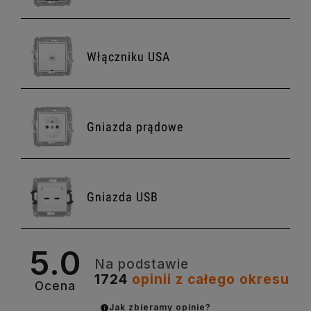
Włączniku USA
Gniazda prądowe
Gniazda USB
5.0
Na podstawie
Gniazda antenowe
1724
opinii
z całego okresu
Ocena
Jak zbieramy opinie?