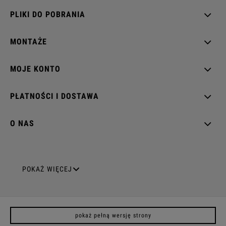
Zestawy włączników
PLIKI DO POBRANIA
MONTAŻE
Zestawy gniazd
MOJE KONTO
PŁATNOŚCI I DOSTAWA
Zestawy włączników
amerykańskich
O NAS
Zestawy włącznik z gniazdem
GNIAZDA ELEKTRYCZNE
POKAŻ WIĘCEJ
Gniazda pojedyncze
pokaż pełną wersję strony
Gniazda podwójne z uziemieniem