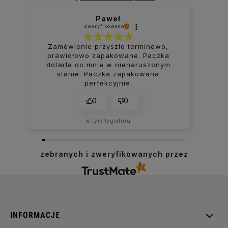
Gniazda multimedialne
Paweł
zweryfikowano
Zamówienie przyszło terminowo,
prawidłowo zapakowane. Paczka
dotarła do mnie w nienaruszonym
Moduly elektroniczne
stanie. Paczka zapakowana
perfekcyjnie.
0
0
Ramki
w tym tygodniu
zebranych i zweryfikowanych przez
Sprawdź również gotowe
zestawy z ramkami
INFORMACJE