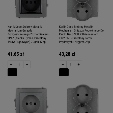
Karlik Deco Srebrny Metalik
Karlik Deco Srebrny Metalik
Mechanizm Gniazda
Mechanizm Gniazda Podwójnego Do
Bryzgoszczelnego Z Uziemieniem
Ramki Deco Soft Z Uziemieniem
2P+Z (Klapka Dymna, Przesłony
2X(2P+Z) (Przesłony Torów
Torów Prądowych) 7Dgpb-1Zdp
Prądowych) 7Dgprso-2Zp
41,65 zł
43,28 zł
−
+
−
+