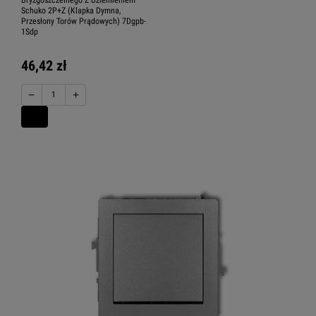
Bryzgoszczelnego Z Uziemieniem
Schuko 2P+Z (Klapka Dymna,
Przesłony Torów Prądowych) 7Dgpb-
1Sdp
46,42 zł
−
+