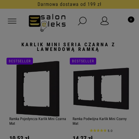
Darmowa dostawa od 199 zł
KARLIK MINI SERIA CZARNA Z
LAWENDOWĄ RAMKĄ
BESTSELLER
BESTSELLER
Ramka Pojedyncza Karlik Mini Czarna
Ramka Podwójna Karlik Mini Czarny
Mat
Mat
5.0
10,52 zł
14,27 zł