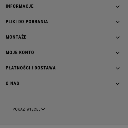
INFORMACJE
PLIKI DO POBRANIA
MONTAŻE
MOJE KONTO
PŁATNOŚCI I DOSTAWA
O NAS
GNIAZDA ELEKTRYCZNE
POKAŻ WIĘCEJ
Gniazda pojedyncze