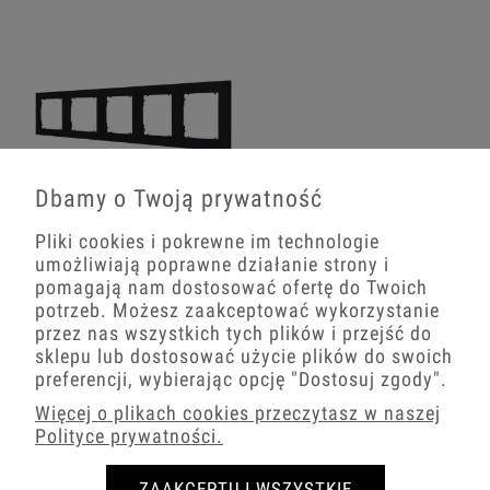
Dbamy o Twoją prywatność
Ramka Pięciokrotna Karlik Mini
Pliki cookies i pokrewne im technologie
Czarny Mat
umożliwiają poprawne działanie strony i
pomagają nam dostosować ofertę do Twoich
31,67 zł
potrzeb. Możesz zaakceptować wykorzystanie
przez nas wszystkich tych plików i przejść do
−
+
sklepu lub dostosować użycie plików do swoich
preferencji, wybierając opcję
"Dostosuj zgody"
.
Więcej o plikach cookies przeczytasz w naszej
Polityce prywatności.
5.0
Na podstawie
ZAAKCEPTUJ WSZYSTKIE