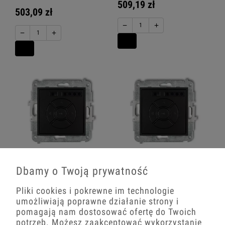
509,19 zł
503,09 zł
−
+
−
+
Icon Mechanizm Elektronicznego
Icon Mechanizm Elektronicznego
Sterownika Roletowego (Przycisk
Sterownika Roletowego (Przycisk
Dbamy o Twoją prywatność
Strefowy) Czarny Mat 12Isr-5
Centralny/Dodatkowy) Czarny Mat
12Isr-6
Pliki cookies i pokrewne im technologie
217,00 zł
umożliwiają poprawne działanie strony i
227,15 zł
pomagają nam dostosować ofertę do Twoich
−
+
potrzeb. Możesz zaakceptować wykorzystanie