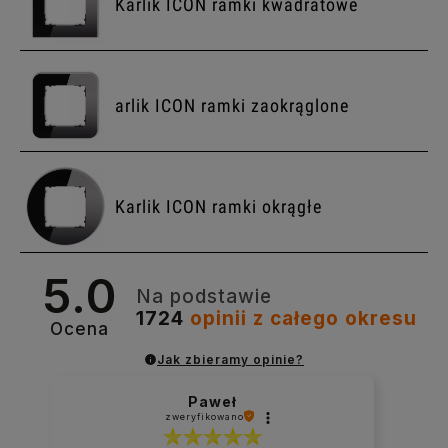
Karlik ICON ramki kwadratowe
arlik ICON ramki zaokrąglone
Karlik ICON ramki okrągłe
5.0
Na podstawie
1724
opinii
z całego okresu
Ocena
Jak zbieramy opinie?
Paweł
zweryfikowano