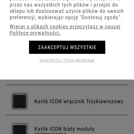
−
+
przez nas wszystkich tych plików i przejść do
sklepu lub dostosować użycie plików do swoich
preferencji, wybierając opcję
"Dostosuj zgody"
.
Więcej o plikach cookies przeczytasz w naszej
Polityce prywatności.
Karlik ICON włącznik
Jednoklawiszowy
ZAAKCEPTUJ WSZYSTKIE
ZAAKCEPTUJ TYLKO NIEZBĘDNE
Karlik ICON włącznik Dwuklawiszowy
Karlik ICON włącznik Trzyklawiszowy
Karlik ICON biały moduły