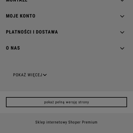
MOJE KONTO
PŁATNOŚCI I DOSTAWA
O NAS
GNIAZDA ELEKTRYCZNE
POKAŻ WIĘCEJ
Gniazda pojedyncze
pokaż pełną wersję strony
Gniazda podwójne z uziemieniem
Gniazda potrójne
Sklep internetowy Shoper Premium
Gniazda poczwórne