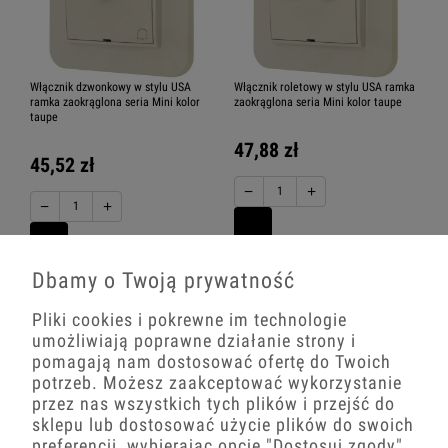
Włącznik dzwonkowy w stylu USA
Włącznik roletowy w stylu USA ramka
ramka zaokrąglona seria Mini kolor
zaokrąglona seria Mini kolor taupe
taupe
47,88 zł
45,52 zł
−
+
−
+
Dbamy o Twoją prywatność
Pliki cookies i pokrewne im technologie
umożliwiają poprawne działanie strony i
pomagają nam dostosować ofertę do Twoich
potrzeb. Możesz zaakceptować wykorzystanie
przez nas wszystkich tych plików i przejść do
sklepu lub dostosować użycie plików do swoich
preferencji, wybierając opcję
"Dostosuj zgody"
.