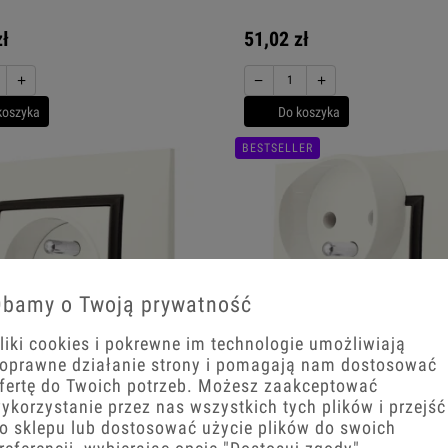
zł
51,02 zł
+
−
+
koszyka
Do koszyka
BESTSELLER
bamy o Twoją prywatność
liki cookies i pokrewne im technologie umożliwiają
oprawne działanie strony i pomagają nam dostosować
fertę do Twoich potrzeb. Możesz zaakceptować
ykorzystanie przez nas wszystkich tych plików i przejść
ojedyncze Gniazdko Elektryczne
Gniazdo Podwójne Z Uziemieniem Os
o sklepu lub dostosować użycie plików do swoich
a Ecru Czarny
Gniazdko Ecru Czarny