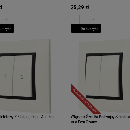
zł
35,29 zł
+
−
+
koszyka
Do koszyka
Roletowy Z Blokadą Ospel Aria Ecru
Włącznik Światła Podwójny Schodow
Aria Ecru Czarny