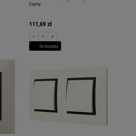
Czarny
111,69 zł
−
+
Do koszyka