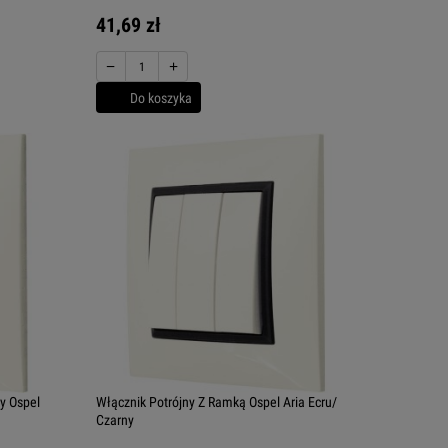
41,69 zł
−
+
Do koszyka
y Ospel
Włącznik Potrójny Z Ramką Ospel Aria Ecru/
Czarny