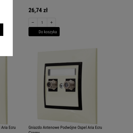
26,74 zł
−
+
Do koszyka
Aria Ecru
Gniazdo Antenowe Podwójne Ospel Aria Ecru
Czarny