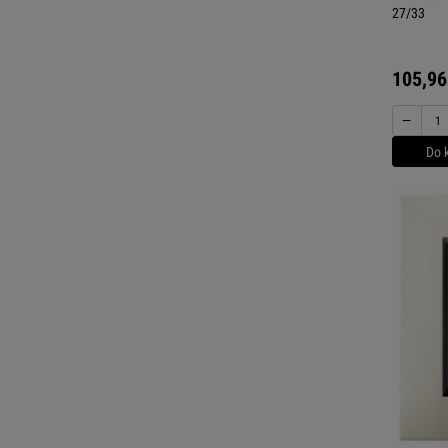
27/33
105,96
−
Do 