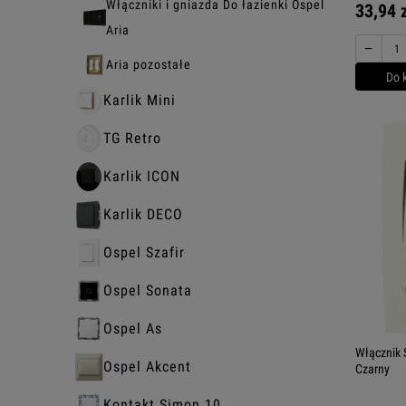
Włączniki i gniazda Do łazienki Ospel
33,94 
Aria
−
Aria pozostałe
Do 
Karlik Mini
TG Retro
Karlik ICON
Karlik DECO
Ospel Szafir
Ospel Sonata
Ospel As
Włącznik 
Ospel Akcent
Czarny
Kontakt Simon 10