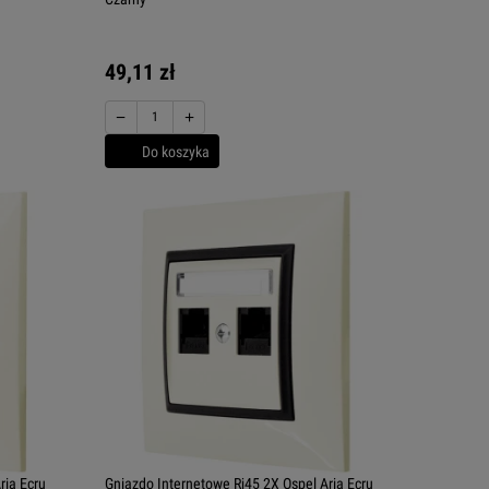
49,11 zł
−
+
Do koszyka
ria Ecru
Gniazdo Internetowe Rj45 2X Ospel Aria Ecru