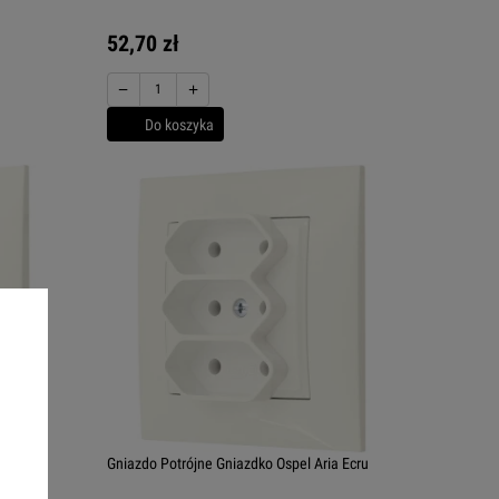
52,70 zł
−
+
Do koszyka
pel Aria
Gniazdo Potrójne Gniazdko Ospel Aria Ecru