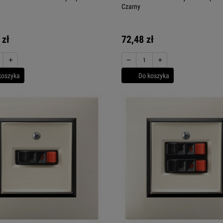
Czarny
 zł
72,48 zł
+
−
+
koszyka
Do koszyka