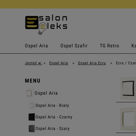
Ospel Aria
Ospel Szafir
TG Retro
Ka
Jesteś w:
»
Ospel Aria
»
Ospel Aria Ecru
»
Ecru / Cza
MENU
Ospel Aria
Ospel Aria - Biały
Ospel Aria - Czarny
Ospel Aria - Szary