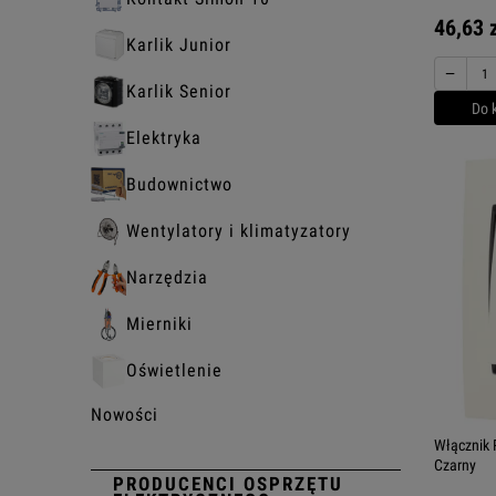
46,63 
Karlik Junior
−
Karlik Senior
Do 
Elektryka
Budownictwo
Wentylatory i klimatyzatory
Narzędzia
Mierniki
Oświetlenie
Nowości
Włącznik 
Czarny
PRODUCENCI OSPRZĘTU