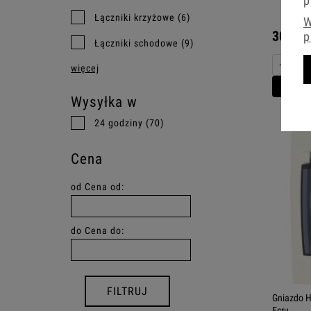
p
Łączniki krzyżowe
(6)
W
30,79 
p
Łączniki schodowe
(9)
−
więcej
Do 
Wysyłka w
24 godziny
(70)
Cena
od
Cena od:
do
Cena do:
FILTRUJ
Gniazdo H
Ecru