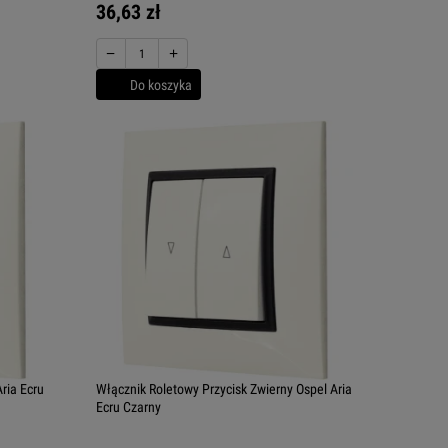
36,63 zł
−
+
Do koszyka
ria Ecru
Włącznik Roletowy Przycisk Zwierny Ospel Aria
Ecru Czarny