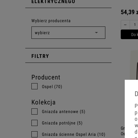
ELEKTRYCZNEGO
54,39 
Wybierz producenta
−
Do 
FILTRY
Producent
Ospel
(70)
D
Kolekcja
P
p
Gniazda antenowe
(5)
o
Gniazda potrójne
(5)
w
Gniazdo P
d
Ospel Ari
Gniazda ścienne Ospel Aria
(10)