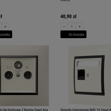
zł
40,90 zł
+
−
+
koszyka
Do koszyka
tv-Sat Końcowe Z Ramką Ospel Aria
Gniazdo Internetowe Rj45 1X Ospel A