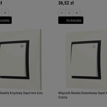
zł
36,52 zł
+
−
+
koszyka
Do koszyka
Światła Krzyżowy Ospel Aria Ecru
Włącznik Światła Dzwonkowy Ospel A
Czarny