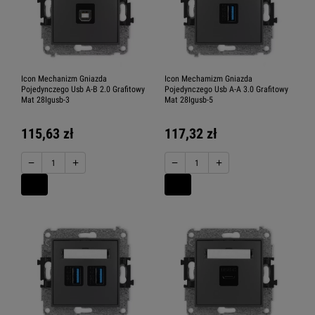
Icon Mechanizm Gniazda
Icon Mechamizm Gniazda
Pojedynczego Usb A-B 2.0 Grafitowy
Pojedynczego Usb A-A 3.0 Grafitowy
Mat 28Igusb-3
Mat 28Igusb-5
115,63 zł
117,32 zł
−
+
−
+