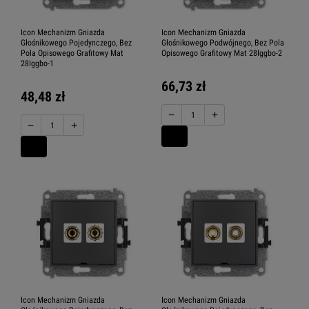
Icon Mechanizm Gniazda
Icon Mechanizm Gniazda
Głośnikowego Pojedynczego, Bez
Głośnikowego Podwójnego, Bez Pola
Pola Opisowego Grafitowy Mat
Opisowego Grafitowy Mat 28Iggbo-2
28Iggbo-1
66,73 zł
48,48 zł
−
+
−
+
Icon Mechanizm Gniazda
Icon Mechanizm Gniazda