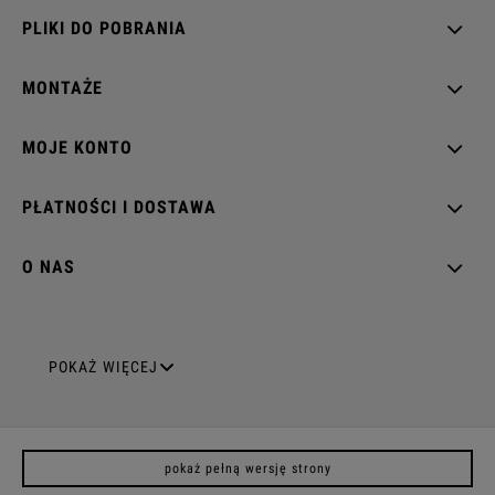
PLIKI DO POBRANIA
MONTAŻE
MOJE KONTO
PŁATNOŚCI I DOSTAWA
O NAS
GNIAZDA ELEKTRYCZNE
POKAŻ WIĘCEJ
Gniazda pojedyncze
pokaż pełną wersję strony
Gniazda podwójne z uziemieniem