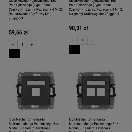
Głośnikowego Pojedynczego, Bez
Głośnikowego Pojedynczego, Bez
Pola Opisowego (Typu Banan -
Pola Opisowego (Typu Banan -
Czerwony I Czarny, Pozłacany, 4 Mm2,
Czerwony I Czarny, Pozłacany, 4 Mm2,
Do Lutowania) Grafitowy Mat
Skręcany) Grafitowy Mat 28Iggbo-4
28Iggbo-3
90,31 zł
59,66 zł
−
+
−
+
Icon Mechanizm Gniazda
Icon Mechanizm Gniazda
Multimedialnego Pojednczego Bez
Multimedialnego Podwójnego Bez
Modułu (Standard Keystone)
Modułu (Standard Keystone)