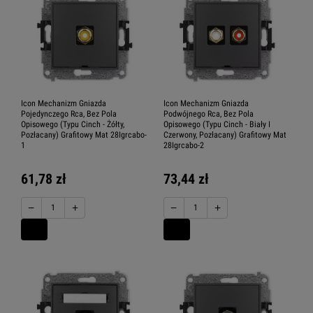
Icon Mechanizm Gniazda
Icon Mechanizm Gniazda
Pojedynczego Rca, Bez Pola
Podwójnego Rca, Bez Pola
Opisowego (Typu Cinch - Żółty,
Opisowego (Typu Cinch - Biały I
Pozłacany) Grafitowy Mat 28Igrcabo-
Czerwony, Pozłacany) Grafitowy Mat
1
28Igrcabo-2
61,78 zł
73,44 zł
−
+
−
+