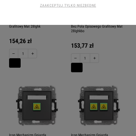
ZAAKCEPTUJ TYLKO NIEZBĘDNE
Icon Mechanizm Gniazda
Icon Mechanizm Gniazda
Pojedynczego Hdmi 2.0 + Gniazda
Pojedynczego Hdmi 2.0 + Gniazda
Komp. Poj. 1Xrj45, Kat. 5E, 8-Stykowy
Komp. Poj. 1Xrj45, Kat. 5E, 8-Stykowy,
Grafitowy Mat 28Ighk
Bez Pola Opisowego Grafitowy Mat
28Ighkbo
154,26 zł
153,77 zł
−
+
−
+
Icon Mechanizm Gniazda
Icon Mechanizm Gniazda