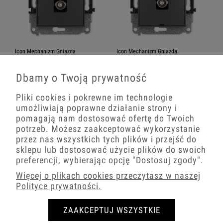
Icon Mechanizm Gniazda
Icon Mechanizm Gniazda
Pojedynczego Bnc Grafitowy Mat
Pojedynczego Bnc, Bez Pola
28Igbnc-1
Opisowego Grafitowy Mat 28Igbncbo-
1
Dbamy o Twoją prywatność
62,32 zł
61,78 zł
Pliki cookies i pokrewne im technologie
umożliwiają poprawne działanie strony i
−
+
−
+
pomagają nam dostosować ofertę do Twoich
potrzeb. Możesz zaakceptować wykorzystanie
przez nas wszystkich tych plików i przejść do
sklepu lub dostosować użycie plików do swoich
preferencji, wybierając opcję
"Dostosuj zgody"
.
Więcej o plikach cookies przeczytasz w naszej
Polityce prywatności.
ZAAKCEPTUJ WSZYSTKIE