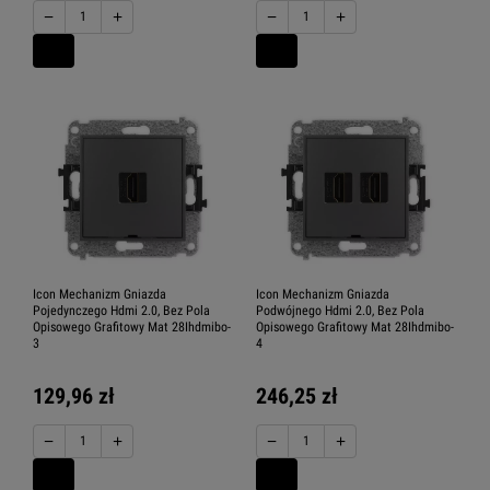
−
+
−
+
Icon Mechanizm Gniazda
Icon Mechanizm Gniazda
Pojedynczego Hdmi 2.0, Bez Pola
Podwójnego Hdmi 2.0, Bez Pola
Opisowego Grafitowy Mat 28Ihdmibo-
Opisowego Grafitowy Mat 28Ihdmibo-
3
4
129,96 zł
246,25 zł
−
+
−
+