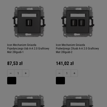
Icon Mechanizm Gniazda
Icon Mechanizm Gniazda
Pojedynczego Usb A-A 2.0 Grafitowy
Podwójnego 2Xusb A-A 2.0 Grafitowy
Mat 28Igusb-1
Mat 28Igusb-2
87,53 zł
141,02 zł
−
+
−
+