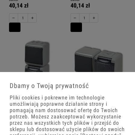
40,14 zł
40,14 zł
−
+
−
+
Dbamy o Twoją prywatność
Włącznik Jednobiegunowy Z
Włącznik Jednobiegunowy Z
Pliki cookies i pokrewne im technologie
Gniazdem Pojedynczym Z
Gniazdem Pojedynczym Z
umożliwiają poprawne działanie strony i
Uziemieniem 2P+Z (Klapka Dymna;
Uziemieniem 2P+Z (Klapka Dymna;
Bez Przesłon) Natynkowy Popielaty /
Bez Przesłon) Natynkowy Popielaty /
pomagają nam dostosować ofertę do Twoich
Grafitowy Junior
Grafitowy Junior
potrzeb. Możesz zaakceptować wykorzystanie
40,14 zł
40,14 zł
przez nas wszystkich tych plików i przejść do
sklepu lub dostosować użycie plików do swoich
−
+
−
+