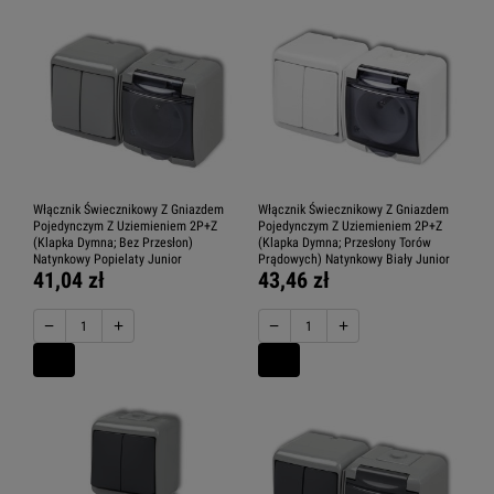
Włącznik Świecznikowy Z Gniazdem
Włącznik Świecznikowy Z Gniazdem
Pojedynczym Z Uziemieniem 2P+Z
Pojedynczym Z Uziemieniem 2P+Z
(Klapka Dymna; Bez Przesłon)
(Klapka Dymna; Przesłony Torów
Natynkowy Popielaty Junior
Prądowych) Natynkowy Biały Junior
41,04 zł
43,46 zł
−
+
−
+