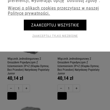
preferencji, wybierając opcję
"Dostosuj zgody"
.
Więcej o plikach cookies przeczytasz w naszej
Polityce prywatności.
ZAAKCEPTUJ WSZYSTKIE
ZAAKCEPTUJ TYLKO NIEZBĘDNE
Włącznik Jednobiegunowy Z
Włącznik Jednobiegunowy Z
Gniazdem Pojedynczym Z
Gniazdem Pojedynczym Z
Uziemieniem 2P+Z (Klapka Dymna;
Uziemieniem 2P+Z (Klapka Dymna;
Bez Przesłon) Natynkowy Popielaty
Bez Przesłon) Natynkowy Popielaty
Junior
Junior
40,14 zł
40,14 zł
−
+
−
+