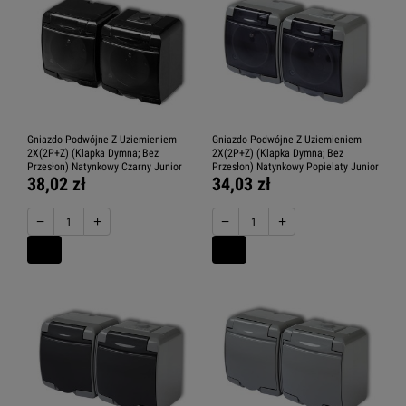
Gniazdo Podwójne Z Uziemieniem
Gniazdo Podwójne Z Uziemieniem
2X(2P+Z) (Klapka Dymna; Bez
2X(2P+Z) (Klapka Dymna; Bez
Przesłon) Natynkowy Czarny Junior
Przesłon) Natynkowy Popielaty Junior
38,02 zł
34,03 zł
−
+
−
+