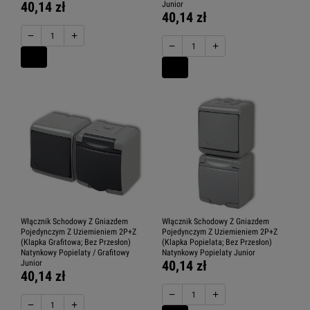
40,14 zł
Junior
40,14 zł
−
+
−
+
Włącznik Schodowy Z Gniazdem
Włącznik Schodowy Z Gniazdem
Pojedynczym Z Uziemieniem 2P+Z
Pojedynczym Z Uziemieniem 2P+Z
(Klapka Grafitowa; Bez Przesłon)
(Klapka Popielata; Bez Przesłon)
Natynkowy Popielaty / Grafitowy
Natynkowy Popielaty Junior
40,14 zł
Junior
40,14 zł
−
+
−
+