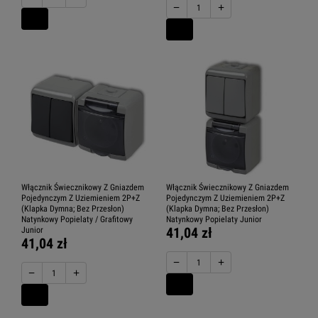
−
+
Włącznik Świecznikowy Z Gniazdem
Włącznik Świecznikowy Z Gniazdem
Pojedynczym Z Uziemieniem 2P+Z
Pojedynczym Z Uziemieniem 2P+Z
(Klapka Dymna; Bez Przesłon)
(Klapka Dymna; Bez Przesłon)
Natynkowy Popielaty / Grafitowy
Natynkowy Popielaty Junior
41,04 zł
Junior
41,04 zł
−
+
−
+