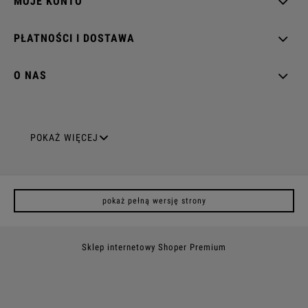
MOJE KONTO
PŁATNOŚCI I DOSTAWA
O NAS
GNIAZDA ELEKTRYCZNE
POKAŻ WIĘCEJ
Gniazda pojedyncze
pokaż pełną wersję strony
Gniazda podwójne z uziemieniem
Gniazda potrójne
Sklep internetowy Shoper Premium
Gniazda poczwórne
Gniazda z uziemieniem (z bolcem)