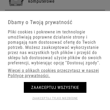
komputerowe
Dbamy o Twoją prywatność
Karlik ICON biały Gniazda
multimedialne
Pliki cookies i pokrewne im technologie
umożliwiają poprawne działanie strony i
pomagają nam dostosować ofertę do Twoich
Karlik ICON biały USA
potrzeb. Możesz zaakceptować wykorzystanie
jednoklawiszowy
przez nas wszystkich tych plików i przejść do
sklepu lub dostosować użycie plików do swoich
preferencji, wybierając opcję
"Dostosuj zgody"
.
Więcej o plikach cookies przeczytasz w naszej
Karlik ICON biały USA dwuklawiszowy
Polityce prywatności.
ZAAKCEPTUJ WSZYSTKIE
Karlik ICON biały ładowarki USB
ZAAKCEPTUJ TYLKO NIEZBĘDNE