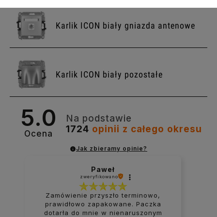
Karlik ICON biały gniazda antenowe
Karlik ICON biały pozostałe
5.0
Na podstawie
1724
opinii
z całego okresu
Ocena
Jak zbieramy opinie?
Paweł
zweryfikowano
Zamówienie przyszło terminowo,
prawidłowo zapakowane. Paczka
dotarła do mnie w nienaruszonym