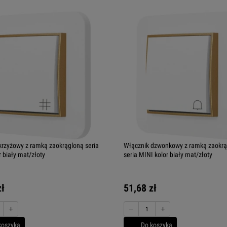
krzyżowy z ramką zaokrągloną seria
Włącznik dzwonkowy z ramką zaokr
 biały mat/złoty
seria MINI kolor biały mat/złoty
zł
51,68 zł
+
−
+
koszyka
Do koszyka