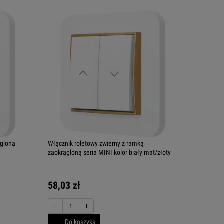
ągloną
Włącznik roletowy zwierny z ramką
zaokrągloną seria MINI kolor biały mat/złoty
58,03 zł
−
+
Do koszyka