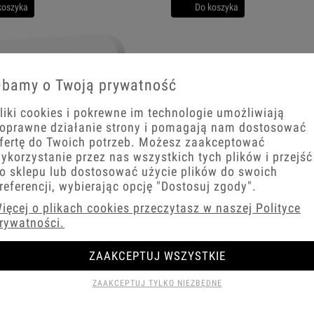
koszyka
Do koszyka
bamy o Twoją prywatność
liki cookies i pokrewne im technologie umożliwiają
oprawne działanie strony i pomagają nam dostosować
fertę do Twoich potrzeb. Możesz zaakceptować
ykorzystanie przez nas wszystkich tych plików i przejść
o sklepu lub dostosować użycie plików do swoich
referencji, wybierając opcję
"Dostosuj zgody"
.
ięcej o plikach cookies przeczytasz w naszej Polityce
potrójny z ramką zaokrągloną seria
Dwa włączniki pojedyncze z ramką
rywatności.
 biały mat/złoty
zaokrągloną seria MINI kolor biały m
ZAAKCEPTUJ WSZYSTKIE
zł
92,97 zł
ZAAKCEPTUJ TYLKO NIEZBĘDNE
+
−
+