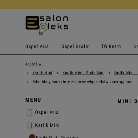
Ospel Aria
Ospel Szafir
TG Retro
Ka
Jesteś w:
»
Karlik Mini
»
Karlik Mini - Białe Mat
»
Karlik Mini -
»
Mini biały mat/złoty zestawy włączników zaokrąglone
MENU
MINI 
Ospel Aria
Karlik Mini
Karlik Mini - Terakota