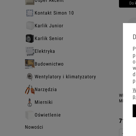
Ospel Akcent
Do 
Kontakt Simon 10
Karlik Junior
D
Karlik Senior
P
Elektryka
p
o
Budownictwo
w
d
Wentylatory i klimatyzatory
p
Narzędzia
W
Włącznik 
p
MINI kolor
Mierniki
Oświetlenie
71,21 
Nowości
−