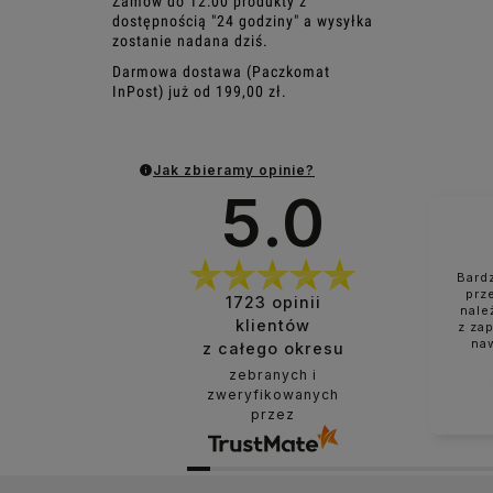
Zamów do 12:00 produkty z
dostępnością "24 godziny" a wysyłka
zostanie nadana dziś.
Darmowa dostawa (Paczkomat
InPost) już od 199,00 zł.
Jak zbieramy opinie?
5.0
Bard
prz
1723
opinii
nale
klientów
z za
na
z całego okresu
zebranych i
zweryfikowanych
przez