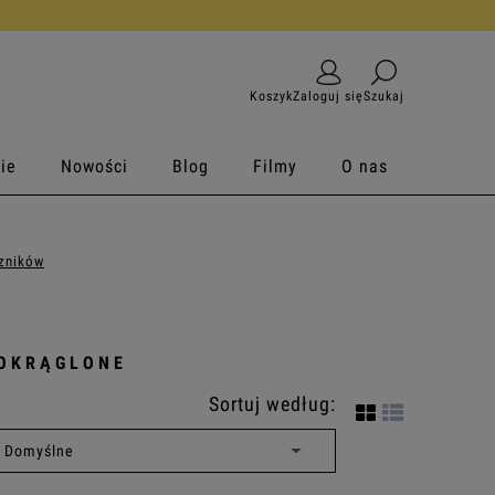
Koszyk
Zaloguj się
Szukaj
ie
Nowości
Blog
Filmy
O nas
czników
AOKRĄGLONE
Sortuj według: