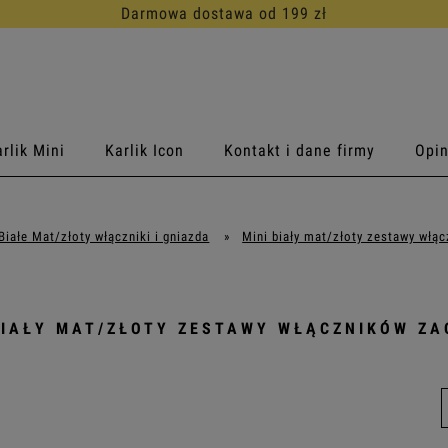
30 dni na darmowy zwrot
rlik Mini
Karlik Icon
Kontakt i dane firmy
Opin
 Białe Mat/złoty włączniki i gniazda
»
Mini biały mat/złoty zestawy włą
BIAŁY MAT/ZŁOTY ZESTAWY WŁĄCZNIKÓW Z