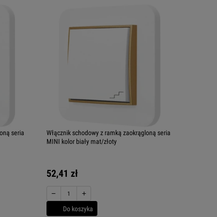
oną seria
Włącznik schodowy z ramką zaokrągloną seria
MINI kolor biały mat/złoty
52,41 zł
−
+
Do koszyka