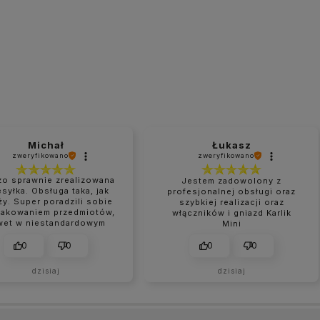
Michał
Łukasz
zweryfikowano
zweryfikowano
zo sprawnie zrealizowana
Jestem zadowolony z
esyłka. Obsługa taka, jak
profesjonalnej obsługi oraz
ży. Super poradzili sobie
szybkiej realizacji oraz
pakowaniem przedmiotów,
włączników i gniazd Karlik
wet w niestandardowym
Mini
rozmiarze.
0
0
0
0
dzisiaj
dzisiaj