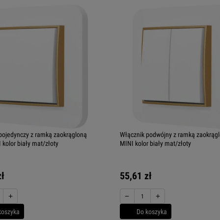
pojedynczy z ramką zaokrągloną
Włącznik podwójny z ramką zaokrągl
 kolor biały mat/złoty
MINI kolor biały mat/złoty
zł
55,61 zł
+
−
+
koszyka
Do koszyka