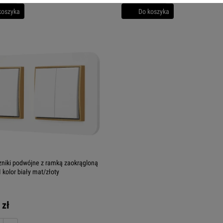
koszyka
Do koszyka
niki podwójne z ramką zaokrągloną
 kolor biały mat/złoty
 zł