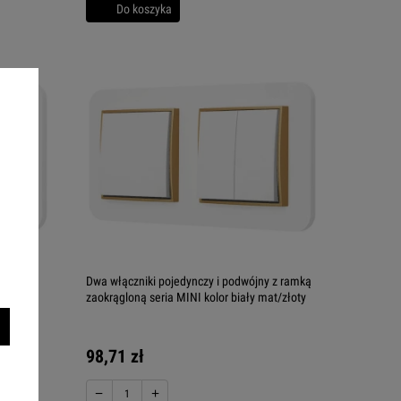
Do koszyka
Dwa włączniki pojedynczy i podwójny z ramką
at/złoty
zaokrągloną seria MINI kolor biały mat/złoty
98,71 zł
−
+