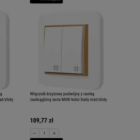
ką
Włącznik krzyżowy podwójny z ramką
at/złoty
zaokrągloną seria MINI kolor biały mat/złoty
109,77 zł
−
+