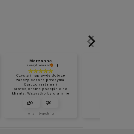
Marzanna
Grzegorz
zweryfikowano
zweryfikowano
Czysta i naprawdę dobrze
zabezpieczona przesyłka.
Bardzo rzetelne i
👍️👍️
profesjonalne podejście do
klienta. Wszystko było u mnie
na czas. Na pewno nie są to
moje ostatnie zakupy w tym
0
0
0
0
sklepie.
w tym tygodniu
w tym tygodniu