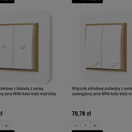
roletowy z blokadą z ramką
Włącznik schodowy podwójny z ram
ą seria MINI kolor biały mat/złoty
zaokrągloną seria MINI kolor biały m
zł
70,78 zł
+
−
+