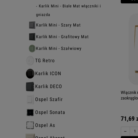
Karlik Mini - Białe Mat włączniki i
gniazda
Karlik Mini - Szary Mat
Karlik Mini - Grafitowy Mat
Karlik Mini - Szałwiowy
TG Retro
Karlik ICON
Karlik DECO
Włącznik 
zaokrąglon
Ospel Szafir
Ospel Sonata
71,69 
Ospel As
−