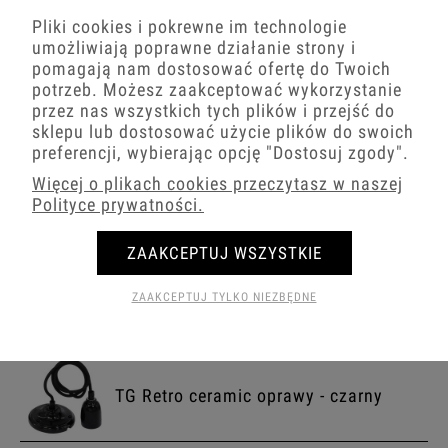
Pliki cookies i pokrewne im technologie
umożliwiają poprawne działanie strony i
pomagają nam dostosować ofertę do Twoich
potrzeb. Możesz zaakceptować wykorzystanie
Ceramiczna oprawka żarówki kinkiet
przez nas wszystkich tych plików i przejść do
regulowany E27 kolor biały
sklepu lub dostosować użycie plików do swoich
5.0
preferencji, wybierając opcję
"Dostosuj zgody"
.
55,62 zł
Więcej o plikach cookies przeczytasz w naszej
Powiadom o dostępności
Polityce prywatności.
ZAAKCEPTUJ WSZYSTKIE
TG Retro ceramic oprawy - biały
ZAAKCEPTUJ TYLKO NIEZBĘDNE
TG Retro ceramic oprawy - czarny