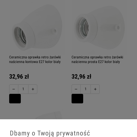
Ceramiczna oprawka retro żarówki
Ceramiczna oprawka retro żarówki
naścienna kontowa E27 kolor biały
naścienna prosta E27 kolor biały
32,96 zł
32,96 zł
−
+
−
+
Dbamy o Twoją prywatność